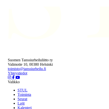
Suomen Tanssiurheiluliitto ry
Valimotie 10, 00380 Helsinki
toimisto@tanssiurheilu.fi
Yhteystiedot
Valikko
STUL
Toiminta
Seurat
Lajit
Kalenteri