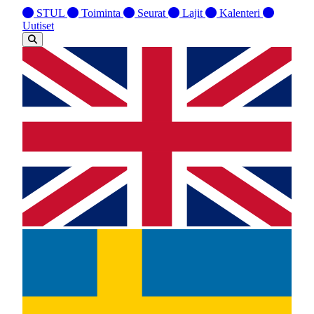
STUL
Toiminta
Seurat
Lajit
Kalenteri
Uutiset