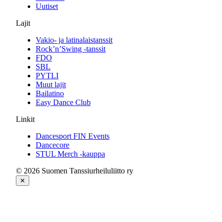
Uutiset
Lajit
Vakio- ja latinalaistanssit
Rock’n’Swing -tanssit
FDO
SBL
PYTLI
Muut lajit
Bailatino
Easy Dance Club
Linkit
Dancesport FIN Events
Dancecore
STUL Merch -kauppa
© 2026 Suomen Tanssiurheiluliitto ry
✕