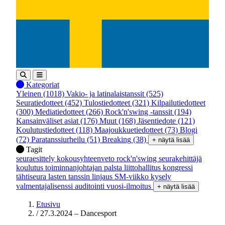
Kategoriat
Yleinen
(1018)
Vakio- ja latinalaistanssit
(525)
Seuratiedotteet
(452)
Tulostiedotteet
(321)
Kilpailutiedotteet
(300)
Mediatiedotteet
(266)
Rock'n'swing -tanssit
(194)
Kansainväliset asiat
(176)
Muut
(168)
Jäsentiedote
(121)
Koulutustiedotteet
(118)
Maajoukkuetiedotteet
(73)
Blogi
(72)
Paratanssiurheilu
(51)
Breaking
(38)
+ näytä lisää
Tagit
seuraesittely
kokousyhteenveto
rock'n'swing
seurakehittäjä
koulutus
toiminnanjohtajan palsta
liittohallitus
kongressi
tähtiseura
lasten tanssin linjaus
SM-viikko
kysely
valmentajalisenssi
auditointi
vuosi-ilmoitus
+ näytä lisää
Etusivu
/
27.3.2024 – Dancesport