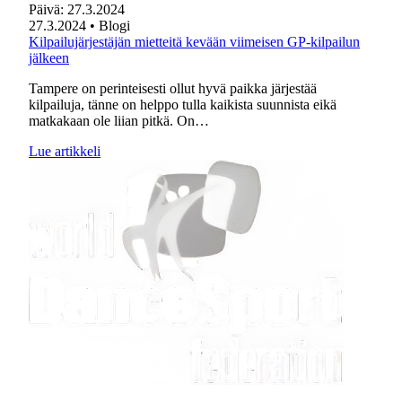
Päivä:
27.3.2024
27.3.2024
• Blogi
Kilpailujärjestäjän mietteitä kevään viimeisen GP-kilpailun
jälkeen
Tampere on perinteisesti ollut hyvä paikka järjestää
kilpailuja, tänne on helppo tulla kaikista suunnista eikä
matkakaan ole liian pitkä. On…
Lue artikkeli