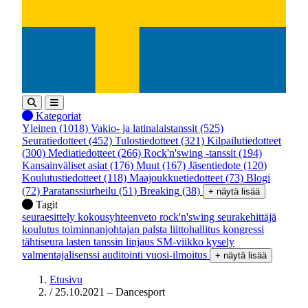
Kategoriat
Yleinen
(1018)
Vakio- ja latinalaistanssit
(525)
Seuratiedotteet
(452)
Tulostiedotteet
(321)
Kilpailutiedotteet
(300)
Mediatiedotteet
(266)
Rock'n'swing -tanssit
(194)
Kansainväliset asiat
(176)
Muut
(167)
Jäsentiedote
(120)
Koulutustiedotteet
(118)
Maajoukkuetiedotteet
(73)
Blogi
(72)
Paratanssiurheilu
(51)
Breaking
(38)
+ näytä lisää
Tagit
seuraesittely
kokousyhteenveto
rock'n'swing
seurakehittäjä
koulutus
toiminnanjohtajan palsta
liittohallitus
kongressi
tähtiseura
lasten tanssin linjaus
SM-viikko
kysely
valmentajalisenssi
auditointi
vuosi-ilmoitus
+ näytä lisää
Etusivu
/
25.10.2021 – Dancesport