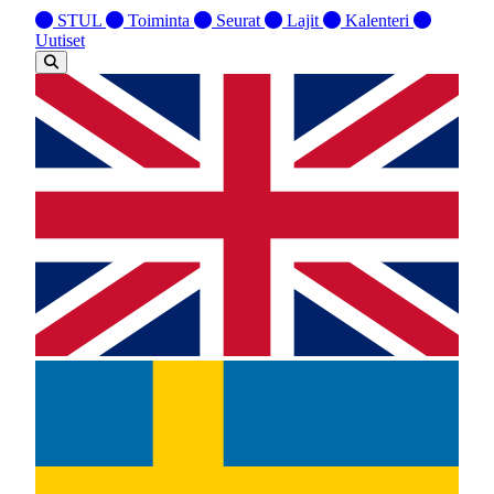
STUL
Toiminta
Seurat
Lajit
Kalenteri
Uutiset