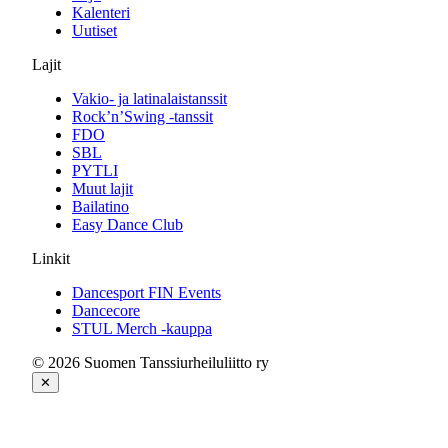
Kalenteri
Uutiset
Lajit
Vakio- ja latinalaistanssit
Rock’n’Swing -tanssit
FDO
SBL
PYTLI
Muut lajit
Bailatino
Easy Dance Club
Linkit
Dancesport FIN Events
Dancecore
STUL Merch -kauppa
© 2026 Suomen Tanssiurheiluliitto ry
✕