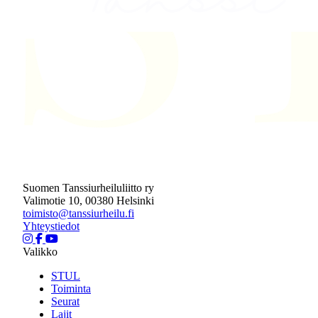
Suomen Tanssiurheiluliitto ry
Valimotie 10, 00380 Helsinki
toimisto@tanssiurheilu.fi
Yhteystiedot
Valikko
STUL
Toiminta
Seurat
Lajit