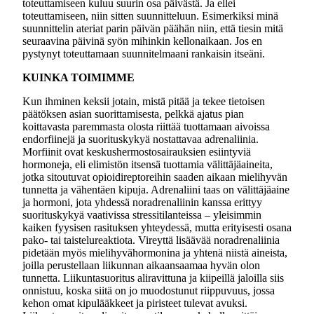
toteuttamiseen kuluu suurin osa päivästä. Ja ellei
toteuttamiseen, niin sitten suunnitteluun. Esimerkiksi minä
suunnittelin ateriat parin päivän päähän niin, että tiesin mitä
seuraavina päivinä syön mihinkin kellonaikaan. Jos en
pystynyt toteuttamaan suunnitelmaani rankaisin itseäni.
KUINKA TOIMIMME
Kun ihminen keksii jotain, mistä pitää ja tekee tietoisen
päätöksen asian suorittamisesta, pelkkä ajatus pian
koittavasta paremmasta olosta riittää tuottamaan aivoissa
endorfiinejä ja suorituskykyä nostattavaa adrenaliinia.
Morfiinit ovat keskushermostosairauksien esiintyviä
hormoneja, eli elimistön itsensä tuottamia välittäjäaineita,
jotka sitoutuvat opioidireptoreihin saaden aikaan mielihyvän
tunnetta ja vähentäen kipuja. Adrenaliini taas on välittäjäaine
ja hormoni, jota yhdessä noradrenaliinin kanssa erittyy
suorituskykyä vaativissa stressitilanteissa – yleisimmin
kaiken fyysisen rasituksen yhteydessä, mutta erityisesti osana
pako- tai taistelureaktiota. Vireyttä lisäävää noradrenaliinia
pidetään myös mielihyvähormonina ja yhtenä niistä aineista,
joilla perustellaan liikunnan aikaansaamaa hyvän olon
tunnetta. Liikuntasuoritus aliravittuna ja kiipeillä jaloilla siis
onnistuu, koska siitä on jo muodostunut riippuvuus, jossa
kehon omat kipulääkkeet ja piristeet tulevat avuksi.