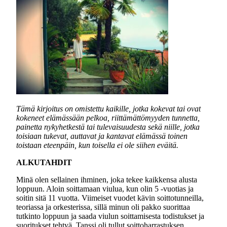
Tämä kirjoitus on omistettu kaikille, jotka kokevat tai ovat
kokeneet elämässään pelkoa, riittämättömyyden tunnetta,
painetta nykyhetkestä tai tulevaisuudesta sekä niille, jotka
toisiaan tukevat, auttavat ja kantavat elämässä toinen
toistaan eteenpäin, kun toisella ei ole siihen eväitä.
ALKUTAHDIT
Minä olen sellainen ihminen, joka tekee kaikkensa alusta
loppuun. Aloin soittamaan viulua, kun olin 5 -vuotias ja
soitin sitä 11 vuotta. Viimeiset vuodet kävin soittotunneilla,
teoriassa ja orkesterissa, sillä minun oli pakko suorittaa
tutkinto loppuun ja saada viulun soittamisesta todistukset ja
suoritukset tehtyä. Tanssi oli tullut soittoharrastuksen