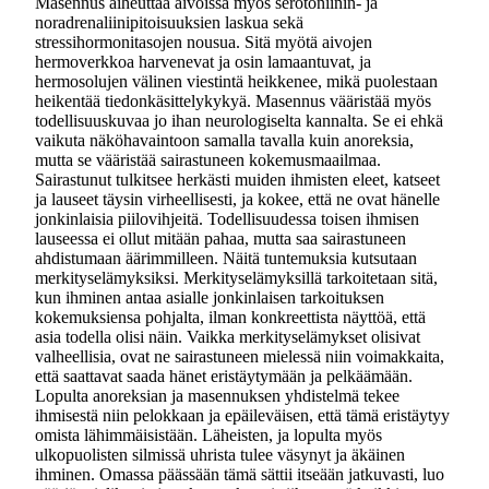
Masennus aiheuttaa aivoissa myös serotoniinin- ja
noradrenaliinipitoisuuksien laskua sekä
stressihormonitasojen nousua. Sitä myötä aivojen
hermoverkkoa harvenevat ja osin lamaantuvat, ja
hermosolujen välinen viestintä heikkenee, mikä puolestaan
heikentää tiedonkäsittelykykyä. Masennus vääristää myös
todellisuuskuvaa jo ihan neurologiselta kannalta. Se ei ehkä
vaikuta näköhavaintoon samalla tavalla kuin anoreksia,
mutta se vääristää sairastuneen kokemusmaailmaa.
Sairastunut tulkitsee herkästi muiden ihmisten eleet, katseet
ja lauseet täysin virheellisesti, ja kokee, että ne ovat hänelle
jonkinlaisia piilovihjeitä. Todellisuudessa toisen ihmisen
lauseessa ei ollut mitään pahaa, mutta saa sairastuneen
ahdistumaan äärimmilleen. Näitä tuntemuksia kutsutaan
merkityselämyksiksi. Merkityselämyksillä tarkoitetaan sitä,
kun ihminen antaa asialle jonkinlaisen tarkoituksen
kokemuksiensa pohjalta, ilman konkreettista näyttöä, että
asia todella olisi näin. Vaikka merkityselämykset olisivat
valheellisia, ovat ne sairastuneen mielessä niin voimakkaita,
että saattavat saada hänet eristäytymään ja pelkäämään.
Lopulta anoreksian ja masennuksen yhdistelmä tekee
ihmisestä niin pelokkaan ja epäileväisen, että tämä eristäytyy
omista lähimmäisistään. Läheisten, ja lopulta myös
ulkopuolisten silmissä uhrista tulee väsynyt ja äkäinen
ihminen. Omassa päässään tämä sättii itseään jatkuvasti, luo