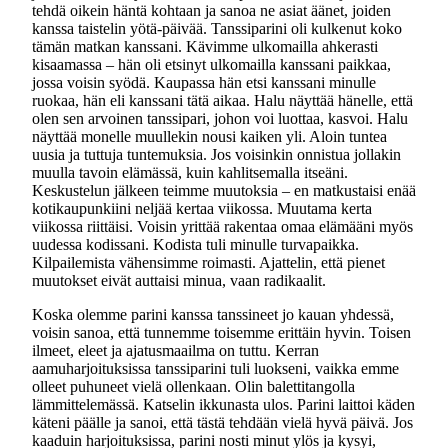
tehdä oikein häntä kohtaan ja sanoa ne asiat äänet, joiden
kanssa taistelin yötä-päivää. Tanssiparini oli kulkenut koko
tämän matkan kanssani. Kävimme ulkomailla ahkerasti
kisaamassa – hän oli etsinyt ulkomailla kanssani paikkaa,
jossa voisin syödä. Kaupassa hän etsi kanssani minulle
ruokaa, hän eli kanssani tätä aikaa. Halu näyttää hänelle, että
olen sen arvoinen tanssipari, johon voi luottaa, kasvoi. Halu
näyttää monelle muullekin nousi kaiken yli. Aloin tuntea
uusia ja tuttuja tuntemuksia. Jos voisinkin onnistua jollakin
muulla tavoin elämässä, kuin kahlitsemalla itseäni.
Keskustelun jälkeen teimme muutoksia – en matkustaisi enää
kotikaupunkiini neljää kertaa viikossa. Muutama kerta
viikossa riittäisi. Voisin yrittää rakentaa omaa elämääni myös
uudessa kodissani. Kodista tuli minulle turvapaikka.
Kilpailemista vähensimme roimasti. Ajattelin, että pienet
muutokset eivät auttaisi minua, vaan radikaalit.
Koska olemme parini kanssa tanssineet jo kauan yhdessä,
voisin sanoa, että tunnemme toisemme erittäin hyvin. Toisen
ilmeet, eleet ja ajatusmaailma on tuttu. Kerran
aamuharjoituksissa tanssiparini tuli luokseni, vaikka emme
olleet puhuneet vielä ollenkaan. Olin balettitangolla
lämmittelemässä. Katselin ikkunasta ulos. Parini laittoi käden
käteni päälle ja sanoi, että tästä tehdään vielä hyvä päivä. Jos
kaaduin harjoituksissa, parini nosti minut ylös ja kysyi,