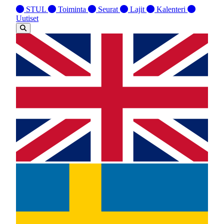
STUL
Toiminta
Seurat
Lajit
Kalenteri
Uutiset