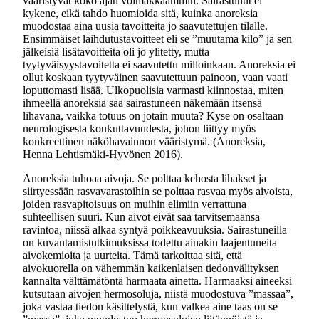
vääristyvät koko ajan voimakkaammin. Sairastunut ei
kykene, eikä tahdo huomioida sitä, kuinka anoreksia
muodostaa aina uusia tavoitteita jo saavutettujen tilalle.
Ensimmäiset laihdutustavoitteet eli se ”muutama kilo” ja sen
jälkeisiä lisätavoitteita oli jo ylitetty, mutta
tyytyväisyystavoitetta ei saavutettu milloinkaan. Anoreksia ei
ollut koskaan tyytyväinen saavutettuun painoon, vaan vaati
loputtomasti lisää. Ulkopuolisia varmasti kiinnostaa, miten
ihmeellä anoreksia saa sairastuneen näkemään itsensä
lihavana, vaikka totuus on jotain muuta? Kyse on osaltaan
neurologisesta koukuttavuudesta, johon liittyy myös
konkreettinen näköhavainnon vääristymä. (Anoreksia,
Henna Lehtismäki-Hyvönen 2016).
Anoreksia tuhoaa aivoja. Se polttaa kehosta lihakset ja
siirtyessään rasvavarastoihin se polttaa rasvaa myös aivoista,
joiden rasvapitoisuus on muihin elimiin verrattuna
suhteellisen suuri. Kun aivot eivät saa tarvitsemaansa
ravintoa, niissä alkaa syntyä poikkeavuuksia. Sairastuneilla
on kuvantamistutkimuksissa todettu ainakin laajentuneita
aivokemioita ja uurteita. Tämä tarkoittaa sitä, että
aivokuorella on vähemmän kaikenlaisen tiedonvälityksen
kannalta välttämätöntä harmaata ainetta. Harmaaksi aineeksi
kutsutaan aivojen hermosoluja, niistä muodostuva ”massaa”,
joka vastaa tiedon käsittelystä, kun valkea aine taas on se