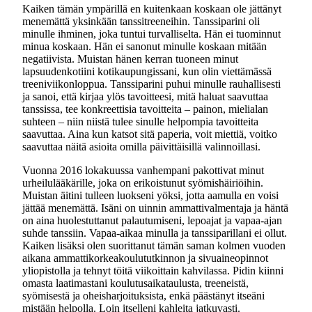
Kaiken tämän ympärillä en kuitenkaan koskaan ole jättänyt
menemättä yksinkään tanssitreeneihin. Tanssiparini oli
minulle ihminen, joka tuntui turvalliselta. Hän ei tuominnut
minua koskaan. Hän ei sanonut minulle koskaan mitään
negatiivista. Muistan hänen kerran tuoneen minut
lapsuudenkotiini kotikaupungissani, kun olin viettämässä
treeniviikonloppua. Tanssiparini puhui minulle rauhallisesti
ja sanoi, että kirjaa ylös tavoitteesi, mitä haluat saavuttaa
tanssissa, tee konkreettisia tavoitteita – painon, mielialan
suhteen – niin niistä tulee sinulle helpompia tavoitteita
saavuttaa. Aina kun katsot sitä paperia, voit miettiä, voitko
saavuttaa näitä asioita omilla päivittäisillä valinnoillasi.
Vuonna 2016 lokakuussa vanhempani pakottivat minut
urheilulääkärille, joka on erikoistunut syömishäiriöihin.
Muistan äitini tulleen luokseni yöksi, jotta aamulla en voisi
jättää menemättä. Isäni on uinnin ammattivalmentaja ja häntä
on aina huolestuttanut palautumiseni, lepoajat ja vapaa-ajan
suhde tanssiin. Vapaa-aikaa minulla ja tanssiparillani ei ollut.
Kaiken lisäksi olen suorittanut tämän saman kolmen vuoden
aikana ammattikorkeakoulututkinnon ja sivuaineopinnot
yliopistolla ja tehnyt töitä viikoittain kahvilassa. Pidin kiinni
omasta laatimastani koulutusaikataulusta, treeneistä,
syömisestä ja oheisharjoituksista, enkä päästänyt itseäni
mistään helpolla. Loin itselleni kahleita jatkuvasti.