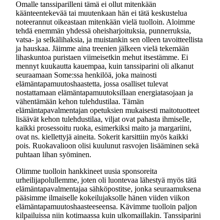
Omalle tanssiparilleni tämä ei ollut mitenkään
käänteentekevää tai muutenkaan hän ei tätä keskustelua
noteerannut oikeastaan mitenkään vielä tuolloin. Aloimme
tehdä enemmän yhdessä oheisharjoituksia, punnerruksia,
vatsa- ja selkälihaksia, ja muistankin sen olleen tavoitteellista
ja hauskaa. Jäimme aina treenien jälkeen vielä tekemään
lihaskuntoa puristaen viimeisetkin mehut itsestämme. Ei
mennyt kuukautta kauempaa, kuin tanssiparini oli alkanut
seuraamaan Some:ssa henkilöä, joka mainosti
elämäntapamuutoshaastetta, jossa osalliset tulevat
nostattamaan elämäntapamuutoksillaan energiatasojaan ja
vähentämään kehon tulehdustilaa. Tämän
elämäntapavalmentajan opetuksien mukaisesti maitotuotteet
lisäävät kehon tulehdustilaa, viljat ovat pahasta ihmiselle,
kaikki prosessoitu ruoka, esimerkiksi maito ja margariini,
ovat ns. kiellettyjä aineita. Sokerit karsittiin myös kaikki
pois. Ruokavalioon olisi kuulunut rasvojen lisääminen sekä
puhtaan lihan syöminen.
Olimme tuolloin hankkineet uusia sponsoreita
urheilijapolullemme, joten oli luontevaa lähestyä myös tätä
elämäntapavalmentajaa sähköpostitse, jonka seuraamuksena
pääsimme ilmaiselle kokeilujaksolle hänen viiden viikon
elämäntapamuutoshaasteeseensa. Kävimme tuolloin paljon
kilpailuissa niin kotimaassa kuin ulkomaillakin. Tanssiparini