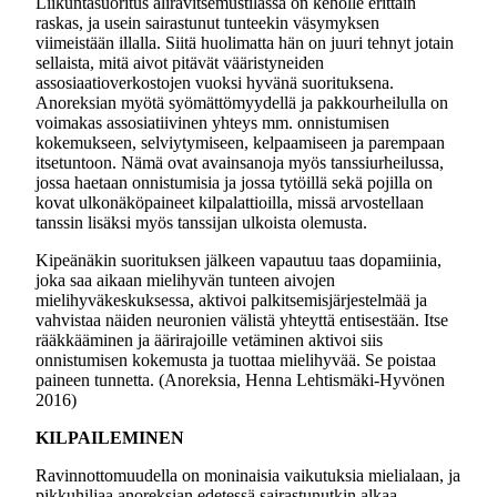
Liikuntasuoritus aliravitsemustilassa on keholle erittäin
raskas, ja usein sairastunut tunteekin väsymyksen
viimeistään illalla. Siitä huolimatta hän on juuri tehnyt jotain
sellaista, mitä aivot pitävät vääristyneiden
assosiaatioverkostojen vuoksi hyvänä suorituksena.
Anoreksian myötä syömättömyydellä ja pakkourheilulla on
voimakas assosiatiivinen yhteys mm. onnistumisen
kokemukseen, selviytymiseen, kelpaamiseen ja parempaan
itsetuntoon. Nämä ovat avainsanoja myös tanssiurheilussa,
jossa haetaan onnistumisia ja jossa tytöillä sekä pojilla on
kovat ulkonäköpaineet kilpalattioilla, missä arvostellaan
tanssin lisäksi myös tanssijan ulkoista olemusta.
Kipeänäkin suorituksen jälkeen vapautuu taas dopamiinia,
joka saa aikaan mielihyvän tunteen aivojen
mielihyväkeskuksessa, aktivoi palkitsemisjärjestelmää ja
vahvistaa näiden neuronien välistä yhteyttä entisestään. Itse
rääkkääminen ja äärirajoille vetäminen aktivoi siis
onnistumisen kokemusta ja tuottaa mielihyvää. Se poistaa
paineen tunnetta. (Anoreksia, Henna Lehtismäki-Hyvönen
2016)
KILPAILEMINEN
Ravinnottomuudella on moninaisia vaikutuksia mielialaan, ja
pikkuhiljaa anoreksian edetessä sairastunutkin alkaa