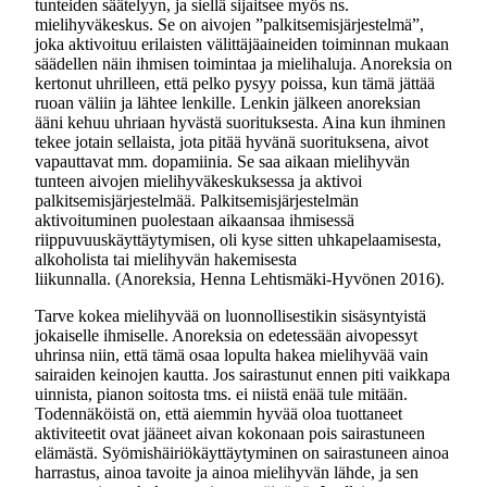
tunteiden säätelyyn, ja siellä sijaitsee myös ns.
mielihyväkeskus. Se on aivojen ”palkitsemisjärjestelmä”,
joka aktivoituu erilaisten välittäjäaineiden toiminnan mukaan
säädellen näin ihmisen toimintaa ja mielihaluja. Anoreksia on
kertonut uhrilleen, että pelko pysyy poissa, kun tämä jättää
ruoan väliin ja lähtee lenkille. Lenkin jälkeen anoreksian
ääni kehuu uhriaan hyvästä suorituksesta. Aina kun ihminen
tekee jotain sellaista, jota pitää hyvänä suorituksena, aivot
vapauttavat mm. dopamiinia. Se saa aikaan mielihyvän
tunteen aivojen mielihyväkeskuksessa ja aktivoi
palkitsemisjärjestelmää. Palkitsemisjärjestelmän
aktivoituminen puolestaan aikaansaa ihmisessä
riippuvuuskäyttäytymisen, oli kyse sitten uhkapelaamisesta,
alkoholista tai mielihyvän hakemisesta
liikunnalla. (Anoreksia, Henna Lehtismäki-Hyvönen 2016).
Tarve kokea mielihyvää on luonnollisestikin sisäsyntyistä
jokaiselle ihmiselle. Anoreksia on edetessään aivopessyt
uhrinsa niin, että tämä osaa lopulta hakea mielihyvää vain
sairaiden keinojen kautta. Jos sairastunut ennen piti vaikkapa
uinnista, pianon soitosta tms. ei niistä enää tule mitään.
Todennäköistä on, että aiemmin hyvää oloa tuottaneet
aktiviteetit ovat jääneet aivan kokonaan pois sairastuneen
elämästä. Syömishäiriökäyttäytyminen on sairastuneen ainoa
harrastus, ainoa tavoite ja ainoa mielihyvän lähde, ja sen