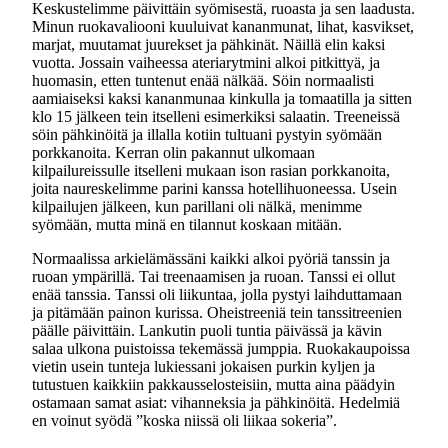
Keskustelimme päivittäin syömisestä, ruoasta ja sen laadusta.
Minun ruokavaliooni kuuluivat kananmunat, lihat, kasvikset,
marjat, muutamat juurekset ja pähkinät. Näillä elin kaksi
vuotta. Jossain vaiheessa ateriarytmini alkoi pitkittyä, ja
huomasin, etten tuntenut enää nälkää. Söin normaalisti
aamiaiseksi kaksi kananmunaa kinkulla ja tomaatilla ja sitten
klo 15 jälkeen tein itselleni esimerkiksi salaatin. Treeneissä
söin pähkinöitä ja illalla kotiin tultuani pystyin syömään
porkkanoita. Kerran olin pakannut ulkomaan
kilpailureissulle itselleni mukaan ison rasian porkkanoita,
joita naureskelimme parini kanssa hotellihuoneessa. Usein
kilpailujen jälkeen, kun parillani oli nälkä, menimme
syömään, mutta minä en tilannut koskaan mitään.
Normaalissa arkielämässäni kaikki alkoi pyöriä tanssin ja
ruoan ympärillä. Tai treenaamisen ja ruoan. Tanssi ei ollut
enää tanssia. Tanssi oli liikuntaa, jolla pystyi laihduttamaan
ja pitämään painon kurissa. Oheistreeniä tein tanssitreenien
päälle päivittäin. Lankutin puoli tuntia päivässä ja kävin
salaa ulkona puistoissa tekemässä jumppia. Ruokakaupoissa
vietin usein tunteja lukiessani jokaisen purkin kyljen ja
tutustuen kaikkiin pakkausselosteisiin, mutta aina päädyin
ostamaan samat asiat: vihanneksia ja pähkinöitä. Hedelmiä
en voinut syödä ”koska niissä oli liikaa sokeria”.