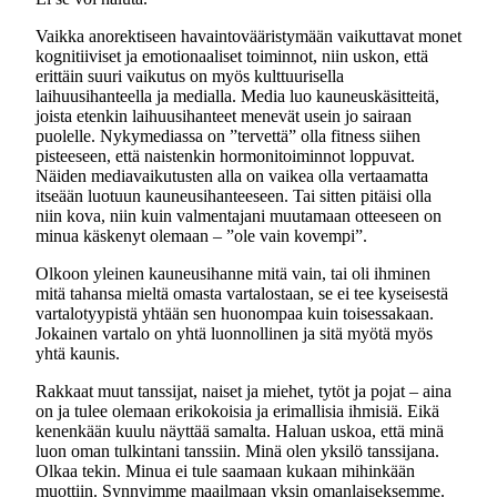
Vaikka anorektiseen havaintovääristymään vaikuttavat monet
kognitiiviset ja emotionaaliset toiminnot, niin uskon, että
erittäin suuri vaikutus on myös kulttuurisella
laihuusihanteella ja medialla. Media luo kauneuskäsitteitä,
joista etenkin laihuusihanteet menevät usein jo sairaan
puolelle. Nykymediassa on ”tervettä” olla fitness siihen
pisteeseen, että naistenkin hormonitoiminnot loppuvat.
Näiden mediavaikutusten alla on vaikea olla vertaamatta
itseään luotuun kauneusihanteeseen. Tai sitten pitäisi olla
niin kova, niin kuin valmentajani muutamaan otteeseen on
minua käskenyt olemaan – ”ole vain kovempi”.
Olkoon yleinen kauneusihanne mitä vain, tai oli ihminen
mitä tahansa mieltä omasta vartalostaan, se ei tee kyseisestä
vartalotyypistä yhtään sen huonompaa kuin toisessakaan.
Jokainen vartalo on yhtä luonnollinen ja sitä myötä myös
yhtä kaunis.
Rakkaat muut tanssijat, naiset ja miehet, tytöt ja pojat – aina
on ja tulee olemaan erikokoisia ja erimallisia ihmisiä. Eikä
kenenkään kuulu näyttää samalta. Haluan uskoa, että minä
luon oman tulkintani tanssiin. Minä olen yksilö tanssijana.
Olkaa tekin. Minua ei tule saamaan kukaan mihinkään
muottiin. Synnyimme maailmaan yksin omanlaiseksemme.