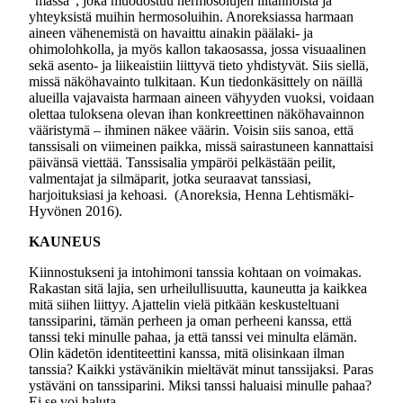
”massa”, joka muodostuu hermosolujen liitännöistä ja
yhteyksistä muihin hermosoluihin. Anoreksiassa harmaan
aineen vähenemistä on havaittu ainakin päälaki- ja
ohimolohkolla, ja myös kallon takaosassa, jossa visuaalinen
sekä asento- ja liikeaistiin liittyvä tieto yhdistyvät. Siis siellä,
missä näköhavainto tulkitaan. Kun tiedonkäsittely on näillä
alueilla vajavaista harmaan aineen vähyyden vuoksi, voidaan
olettaa tuloksena olevan ihan konkreettinen näköhavainnon
vääristymä – ihminen näkee väärin. Voisin siis sanoa, että
tanssisali on viimeinen paikka, missä sairastuneen kannattaisi
päivänsä viettää. Tanssisalia ympäröi pelkästään peilit,
valmentajat ja silmäparit, jotka seuraavat tanssiasi,
harjoituksiasi ja kehoasi. (Anoreksia, Henna Lehtismäki-
Hyvönen 2016).
KAUNEUS
Kiinnostukseni ja intohimoni tanssia kohtaan on voimakas.
Rakastan sitä lajia, sen urheilullisuutta, kauneutta ja kaikkea
mitä siihen liittyy. Ajattelin vielä pitkään keskusteltuani
tanssiparini, tämän perheen ja oman perheeni kanssa, että
tanssi teki minulle pahaa, ja että tanssi vei minulta elämän.
Olin kädetön identiteettini kanssa, mitä olisinkaan ilman
tanssia? Kaikki ystävänikin mieltävät minut tanssijaksi. Paras
ystäväni on tanssiparini. Miksi tanssi haluaisi minulle pahaa?
Ei se voi haluta.