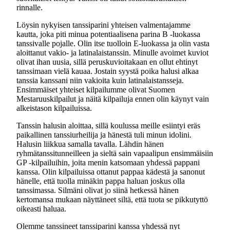
rinnalle.
Löysin nykyisen tanssiparini yhteisen valmentajamme
kautta, joka piti minua potentiaalisena parina B -luokassa
tanssivalle pojalle. Olin itse tuolloin E-luokassa ja olin vasta
aloittanut vakio- ja latinalaistanssin. Minulle avoimet kuviot
olivat ihan uusia, sillä peruskuvioitakaan en ollut ehtinyt
tanssimaan vielä kauaa. Jostain syystä poika halusi alkaa
tanssia kanssani niin vakioita kuin latinalaistansseja.
Ensimmäiset yhteiset kilpailumme olivat Suomen
Mestaruuskilpailut ja näitä kilpailuja ennen olin käynyt vain
alkeistason kilpailuissa.
Tanssin halusin aloittaa, sillä koulussa meille esiintyi eräs
paikallinen tanssiurheilija ja hänestä tuli minun idolini.
Halusin liikkua samalla tavalla. Lähdin hänen
ryhmätanssitunneilleen ja sieltä sain vapaalipun ensimmäisiin
GP -kilpailuihin, joita menin katsomaan yhdessä pappani
kanssa. Olin kilpailuissa ottanut pappaa kädestä ja sanonut
hänelle, että tuolla minäkin pappa haluan joskus olla
tanssimassa. Silmäni olivat jo siinä hetkessä hänen
kertomansa mukaan näyttäneet siltä, että tuota se pikkutyttö
oikeasti haluaa.
Olemme tanssineet tanssiparini kanssa yhdessä nyt