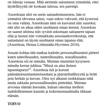
on faktoja vastaan. Mitä aiemmin sairastunut ymmärtää, ettei
täydellisyyttä ole koskaan tulossa, sen parempi.
Anoreksian uhri on usein sairaudentunnoton, hän ei
ymmärrä olevansa sairas, vaan uskoo vahvasti, että kyseessä
on oma valinta. Anoreksian ääni on kasvanut niin suureksi,
että uhri on aikaa sitten unohtanut oman itsensä. Anoreksia
on saanut uhrinsa niin syvästi uskomaan sairaaseen tapaan
elää ja luonut niin voimakkaita assosiaatioverkostoja, että
sairastunut on täysin unohtanut oman tapansa elää.
(Anoreksia, Henna Lehtismäki-Hyvönen 2016).
Jossain kohtaa tätä matkaa kadotin persoonallisuuteni piirteet
kuten taiteellisuuden, tunteellisuuden, seurallisuuden.
Anoreksia söi ne minulta. Muistan mummini kysyneen
minulta kerran juhlissa ”Missä on aina iloinen
lapsenlapseni?”. Anoreksia tuli ja korosti
päämääräsuuntautuneisuuttani ja järjestelmällisyyttä ja heitti
pois herkän ja luovan. Olen nyt alkanut ruokkimaan niitä
muita rakkaita persoonallisuuden piirteitäni. Muistan
arvostaa elämää itsessään, haluan rakentaa itselleni
mahdollisimman kauniin ja kokemusmaailmalta rikkaan
elämän.
TOIVO