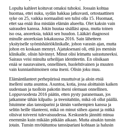
Lopulta kahleet koituvat omaksi tuhoksi. Jossain kohtaa
huomaa, ettei nuku, sydän hakkaa jatkuvasti, ortostaattinen
syke on 25, vaikka normaalisti sen tulisi olla 15. Huomaat,
ettet saa enää iloa mistään elämän alueelta. Olet kaksin vain
sairauden kanssa. Jokin huutaa sisälläsi apua, mutta toinen
iso osa, anoreksia, tukkii sen huudon. Lääkäri diagnosoi
minulle anoreksian lokakuussa 2016. Sain lähetteen
yksityiselle syömishäiriöklinikalle, johon varasin ajan, mutta
johon en koskaan mennyt. Ajatuksenani oli, että jos menisin
klinikalle, olisin hävinnyt. Minut olisi leimattu sairastuneeksi.
Sairaus veisi minulta urheilijan identiteetin. En olisikaan
enää se nauravainen, onnellinen, huolehtivainen ja muuten
vain kunnianhimoinen oma itseni. Olisin joku muu.
Elämäntilanteet perhepiirissä muuttuivat ja aloin etsiä
itselleni uutta asuntoa. Asuntoa, kotia, jossa aloittaisin kaiken
uudestaan ja tuolloin pakotin itseni olemaan onnellinen.
Loppuvuodesta 2016 päätin, etten pysty paranemaan, jos
jatkamme tähän kilpailu- ja treenitahtiin, mikä oli ollut päällä.
Istuimme alas tanssiparini ja tämän vanhempien kanssa ja
selitin heille tilanteeni, mikä on minut siihen ajanut ja mitkä
olisivat toiveeni tulevaisuudessa. Keskustelu jännitti minua
enemmän kuin mikään pitkään aikaan. Mutta ainakin tunsin
jotain. Tunsin myötätuntoa tanssipariani kohtaan ja halusin