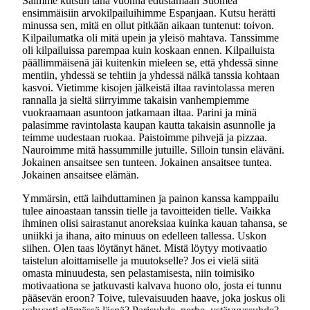
Saimme kutsun tänä vuonna edustamaan Suomea
ensimmäisiin arvokilpailuihimme Espanjaan. Kutsu herätti
minussa sen, mitä en ollut pitkään aikaan tuntenut: toivon.
Kilpailumatka oli mitä upein ja yleisö mahtava. Tanssimme
oli kilpailuissa parempaa kuin koskaan ennen. Kilpailuista
päällimmäisenä jäi kuitenkin mieleen se, että yhdessä sinne
mentiin, yhdessä se tehtiin ja yhdessä nälkä tanssia kohtaan
kasvoi. Vietimme kisojen jälkeistä iltaa ravintolassa meren
rannalla ja sieltä siirryimme takaisin vanhempiemme
vuokraamaan asuntoon jatkamaan iltaa. Parini ja minä
palasimme ravintolasta kaupan kautta takaisin asunnolle ja
teimme uudestaan ruokaa. Paistoimme pihvejä ja pizzaa.
Nauroimme mitä hassummille jutuille. Silloin tunsin eläväni.
Jokainen ansaitsee sen tunteen. Jokainen ansaitsee tuntea.
Jokainen ansaitsee elämän.
Ymmärsin, että laihduttaminen ja painon kanssa kamppailu
tulee ainoastaan tanssin tielle ja tavoitteiden tielle. Vaikka
ihminen olisi sairastanut anoreksiaa kuinka kauan tahansa, se
uniikki ja ihana, aito minuus on edelleen tallessa. Uskon
siihen. Olen taas löytänyt hänet. Mistä löytyy motivaatio
taistelun aloittamiselle ja muutokselle? Jos ei vielä siitä
omasta minuudesta, sen pelastamisesta, niin toimisiko
motivaationa se jatkuvasti kalvava huono olo, josta ei tunnu
pääsevän eroon? Toive, tulevaisuuden haave, joka joskus oli