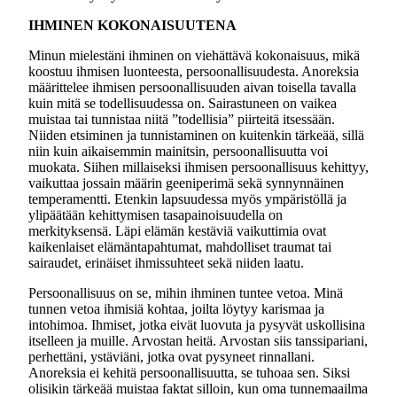
IHMINEN KOKONAISUUTENA
Minun mielestäni ihminen on viehättävä kokonaisuus, mikä
koostuu ihmisen luonteesta, persoonallisuudesta. Anoreksia
määrittelee ihmisen persoonallisuuden aivan toisella tavalla
kuin mitä se todellisuudessa on. Sairastuneen on vaikea
muistaa tai tunnistaa niitä ”todellisia” piirteitä itsessään.
Niiden etsiminen ja tunnistaminen on kuitenkin tärkeää, sillä
niin kuin aikaisemmin mainitsin, persoonallisuutta voi
muokata. Siihen millaiseksi ihmisen persoonallisuus kehittyy,
vaikuttaa jossain määrin geeniperimä sekä synnynnäinen
temperamentti. Etenkin lapsuudessa myös ympäristöllä ja
ylipäätään kehittymisen tasapainoisuudella on
merkityksensä. Läpi elämän kestäviä vaikuttimia ovat
kaikenlaiset elämäntapahtumat, mahdolliset traumat tai
sairaudet, erinäiset ihmissuhteet sekä niiden laatu.
Persoonallisuus on se, mihin ihminen tuntee vetoa. Minä
tunnen vetoa ihmisiä kohtaa, joilta löytyy karismaa ja
intohimoa. Ihmiset, jotka eivät luovuta ja pysyvät uskollisina
itselleen ja muille. Arvostan heitä. Arvostan siis tanssipariani,
perhettäni, ystäviäni, jotka ovat pysyneet rinnallani.
Anoreksia ei kehitä persoonallisuutta, se tuhoaa sen. Siksi
olisikin tärkeää muistaa faktat silloin, kun oma tunnemaailma