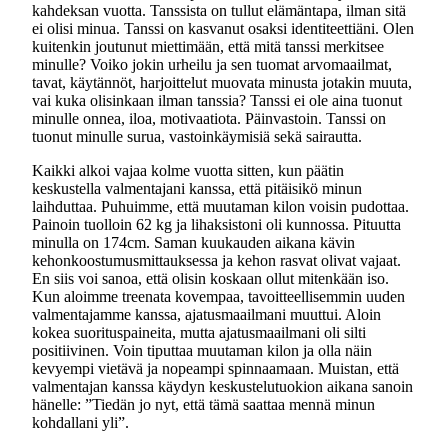
kahdeksan vuotta. Tanssista on tullut elämäntapa, ilman sitä
ei olisi minua. Tanssi on kasvanut osaksi identiteettiäni. Olen
kuitenkin joutunut miettimään, että mitä tanssi merkitsee
minulle? Voiko jokin urheilu ja sen tuomat arvomaailmat,
tavat, käytännöt, harjoittelut muovata minusta jotakin muuta,
vai kuka olisinkaan ilman tanssia? Tanssi ei ole aina tuonut
minulle onnea, iloa, motivaatiota. Päinvastoin. Tanssi on
tuonut minulle surua, vastoinkäymisiä sekä sairautta.
Kaikki alkoi vajaa kolme vuotta sitten, kun päätin
keskustella valmentajani kanssa, että pitäisikö minun
laihduttaa. Puhuimme, että muutaman kilon voisin pudottaa.
Painoin tuolloin 62 kg ja lihaksistoni oli kunnossa. Pituutta
minulla on 174cm. Saman kuukauden aikana kävin
kehonkoostumusmittauksessa ja kehon rasvat olivat vajaat.
En siis voi sanoa, että olisin koskaan ollut mitenkään iso.
Kun aloimme treenata kovempaa, tavoitteellisemmin uuden
valmentajamme kanssa, ajatusmaailmani muuttui. Aloin
kokea suorituspaineita, mutta ajatusmaailmani oli silti
positiivinen. Voin tiputtaa muutaman kilon ja olla näin
kevyempi vietävä ja nopeampi spinnaamaan. Muistan, että
valmentajan kanssa käydyn keskustelutuokion aikana sanoin
hänelle: ”Tiedän jo nyt, että tämä saattaa mennä minun
kohdallani yli”.