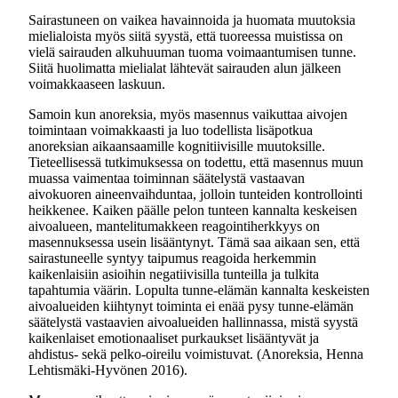
Sairastuneen on vaikea havainnoida ja huomata muutoksia
mielialoista myös siitä syystä, että tuoreessa muistissa on
vielä sairauden alkuhuuman tuoma voimaantumisen tunne.
Siitä huolimatta mielialat lähtevät sairauden alun jälkeen
voimakkaaseen laskuun.
Samoin kun anoreksia, myös masennus vaikuttaa aivojen
toimintaan voimakkaasti ja luo todellista lisäpotkua
anoreksian aikaansaamille kognitiivisille muutoksille.
Tieteellisessä tutkimuksessa on todettu, että masennus muun
muassa vaimentaa toiminnan säätelystä vastaavan
aivokuoren aineenvaihduntaa, jolloin tunteiden kontrollointi
heikkenee. Kaiken päälle pelon tunteen kannalta keskeisen
aivoalueen, mantelitumakkeen reagointiherkkyys on
masennuksessa usein lisääntynyt. Tämä saa aikaan sen, että
sairastuneelle syntyy taipumus reagoida herkemmin
kaikenlaisiin asioihin negatiivisilla tunteilla ja tulkita
tapahtumia väärin. Lopulta tunne-elämän kannalta keskeisten
aivoalueiden kiihtynyt toiminta ei enää pysy tunne-elämän
säätelystä vastaavien aivoalueiden hallinnassa, mistä syystä
kaikenlaiset emotionaaliset purkaukset lisääntyvät ja
ahdistus- sekä pelko-oireilu voimistuvat. (Anoreksia, Henna
Lehtismäki-Hyvönen 2016).