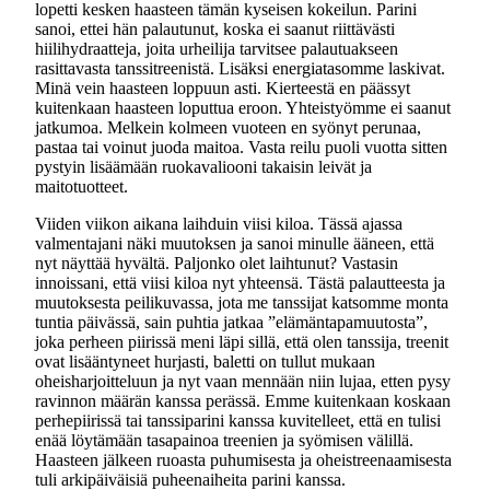
lopetti kesken haasteen tämän kyseisen kokeilun. Parini
sanoi, ettei hän palautunut, koska ei saanut riittävästi
hiilihydraatteja, joita urheilija tarvitsee palautuakseen
rasittavasta tanssitreenistä. Lisäksi energiatasomme laskivat.
Minä vein haasteen loppuun asti. Kierteestä en päässyt
kuitenkaan haasteen loputtua eroon. Yhteistyömme ei saanut
jatkumoa. Melkein kolmeen vuoteen en syönyt perunaa,
pastaa tai voinut juoda maitoa. Vasta reilu puoli vuotta sitten
pystyin lisäämään ruokavaliooni takaisin leivät ja
maitotuotteet.
Viiden viikon aikana laihduin viisi kiloa. Tässä ajassa
valmentajani näki muutoksen ja sanoi minulle ääneen, että
nyt näyttää hyvältä. Paljonko olet laihtunut? Vastasin
innoissani, että viisi kiloa nyt yhteensä. Tästä palautteesta ja
muutoksesta peilikuvassa, jota me tanssijat katsomme monta
tuntia päivässä, sain puhtia jatkaa ”elämäntapamuutosta”,
joka perheen piirissä meni läpi sillä, että olen tanssija, treenit
ovat lisääntyneet hurjasti, baletti on tullut mukaan
oheisharjoitteluun ja nyt vaan mennään niin lujaa, etten pysy
ravinnon määrän kanssa perässä. Emme kuitenkaan koskaan
perhepiirissä tai tanssiparini kanssa kuvitelleet, että en tulisi
enää löytämään tasapainoa treenien ja syömisen välillä.
Haasteen jälkeen ruoasta puhumisesta ja oheistreenaamisesta
tuli arkipäiväisiä puheenaiheita parini kanssa.