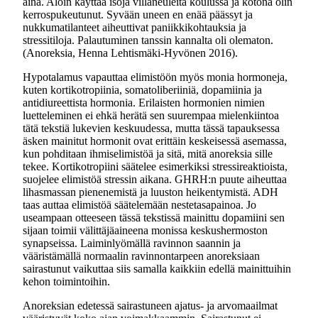
aina. Aloin käyttää isoja villaneuleita koulussa ja kotona olin
kerrospukeutunut. Syvään uneen en enää päässyt ja
nukkumatilanteet aiheuttivat paniikkikohtauksia ja
stressitiloja. Palautuminen tanssin kannalta oli olematon.
(Anoreksia, Henna Lehtismäki-Hyvönen 2016).
Hypotalamus vapauttaa elimistöön myös monia hormoneja,
kuten kortikotropiinia, somatoliberiiniä, dopamiinia ja
antidiureettista hormonia. Erilaisten hormonien nimien
luetteleminen ei ehkä herätä sen suurempaa mielenkiintoa
tätä tekstiä lukevien keskuudessa, mutta tässä tapauksessa
äsken mainitut hormonit ovat erittäin keskeisessä asemassa,
kun pohditaan ihmiselimistöä ja sitä, mitä anoreksia sille
tekee. Kortikotropiini säätelee esimerkiksi stressireaktioista,
suojelee elimistöä stressin aikana. GHRH:n puute aiheuttaa
lihasmassan pienenemistä ja luuston heikentymistä. ADH
taas auttaa elimistöä säätelemään nestetasapainoa. Jo
useampaan otteeseen tässä tekstissä mainittu dopamiini sen
sijaan toimii välittäjäaineena monissa keskushermoston
synapseissa. Laiminlyömällä ravinnon saannin ja
vääristämällä normaalin ravinnontarpeen anoreksiaan
sairastunut vaikuttaa siis samalla kaikkiin edellä mainittuihin
kehon toimintoihin.
Anoreksian edetessä sairastuneen ajatus- ja arvomaailmat