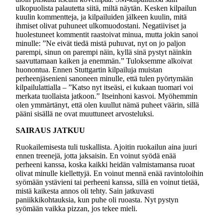
ulkopuolista palautetta siitä, miltä näytän. Kesken kilpailun
kuulin kommentteja, ja kilpailuiden jälkeen kuulin, mitä
ihmiset olivat puhuneet ulkomuodostani. Negatiiviset ja
huolestuneet kommentit raastoivat minua, mutta jokin sanoi
minulle: ”Ne eivät tiedä mistä puhuvat, nyt on jo paljon
parempi, sinun on parempi näin, kyllä sinä pystyt näinkin
saavuttamaan kaiken ja enemmän.” Tuloksemme alkoivat
huonontua. Ennen Stuttgartin kilpailuja muistan
perheenjäsenieni sanoneen minulle, että tulen pyörtymään
kilpailulattialla – ”Katso nyt itseäsi, ei kukaan tuomari voi
merkata tuollaista jatkoon.” Itseinhoni kasvoi. Myöhemmin
olen ymmärtänyt, että olen kuullut nämä puheet väärin, sillä
pääni sisällä ne ovat muuttuneet arvosteluksi.
SAIRAUS JATKUU
Ruokailemisesta tuli tuskallista. Ajoitin ruokailun aina juuri
ennen treenejä, jotta jaksaisin. En voinut syödä enää
perheeni kanssa, koska kaikki heidän valmistamansa ruoat
olivat minulle kiellettyjä. En voinut mennä enää ravintoloihin
syömään ystävieni tai perheeni kanssa, sillä en voinut tietää,
mistä kaikesta annos oli tehty. Sain jatkuvasti
paniikkikohtauksia, kun puhe oli ruoasta. Nyt pystyn
syömään vaikka pizzan, jos tekee mieli.