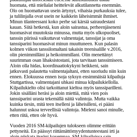
huomata, että mielialat heittelevät alkutilannetta enemmän.
Olo on huomattavan usein ärtynyt, vihaisia purkauksia tulee,
ja tulilinjalla ovat usein ne kaikkein läheisimmät ihmiset.
Minun tilanteessani koko perhe sai kärsiä sairaudestani
kauan. Siitä hetkestä, kun aloin sairastua, perheenjäseneni
huomasivat muutoksia minussa, mutta myös ulkopuoliset,
tanssin piirissä vaikuttavat valmentajat, tanssijat ja oma
tanssiparini huomasivat minun muuttuneen. Kun palasin
kolmen viikon tanssilomaltani takaisin treenisalille v.2016,
olin pienimmilläni ja heikoimmillani. Olin menettänyt
suurimman osan lihaksistostani, jota tarvitaan tanssimiseen.
Aloin olla hidas, koordinaatiokykyni heikkeni, sain
jatkuvasti palautetta valmentajaltani, etten suoriudu niin kuin
ennen. Elokuussa ennen isoja syksyn ensimmäisiä kilpailuja
Stuttgartissa, valmentajani uhkasi minua kilpailukiellolla.
Kilpailukielto olisi tarkoittanut kieltoa myös tanssiparilleni.
Jokin sisälläni heräsi ja aloin miettiä, mitä vien pois
tanssiparini urasta tekemällä näitä valintoja. Mutta vaikka
kuinka tiesin, mitä teen itselleni ja läheisilleni, ei pääni
halunnut uskoa terveellisiä valintoja. Mieleni sanoi minulle,
etten riitä, etten ole hyvä.
Vuoden 2016 SM-kilpailujen tulokseen olimme erittäin
pettyneitä. En päässyt riittämättömyydentunteestani irti ja
aloin piiskata itseäni kovempaa. SM-kilpailuissa sain