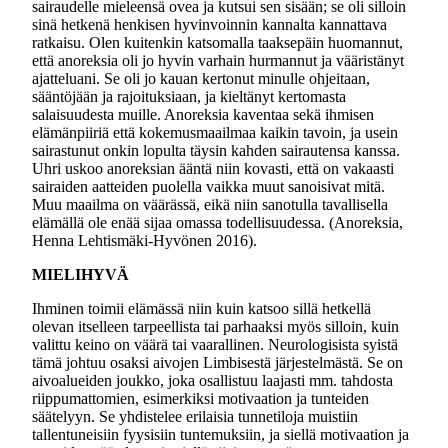
sairaudelle mieleensä ovea ja kutsui sen sisään; se oli silloin
sinä hetkenä henkisen hyvinvoinnin kannalta kannattava
ratkaisu. Olen kuitenkin katsomalla taaksepäin huomannut,
että anoreksia oli jo hyvin varhain hurmannut ja vääristänyt
ajatteluani. Se oli jo kauan kertonut minulle ohjeitaan,
sääntöjään ja rajoituksiaan, ja kieltänyt kertomasta
salaisuudesta muille. Anoreksia kaventaa sekä ihmisen
elämänpiiriä että kokemusmaailmaa kaikin tavoin, ja usein
sairastunut onkin lopulta täysin kahden sairautensa kanssa.
Uhri uskoo anoreksian ääntä niin kovasti, että on vakaasti
sairaiden aatteiden puolella vaikka muut sanoisivat mitä.
Muu maailma on väärässä, eikä niin sanotulla tavallisella
elämällä ole enää sijaa omassa todellisuudessa. (Anoreksia,
Henna Lehtismäki-Hyvönen 2016).
MIELIHYVÄ
Ihminen toimii elämässä niin kuin katsoo sillä hetkellä
olevan itselleen tarpeellista tai parhaaksi myös silloin, kuin
valittu keino on väärä tai vaarallinen. Neurologisista syistä
tämä johtuu osaksi aivojen Limbisestä järjestelmästä. Se on
aivoalueiden joukko, joka osallistuu laajasti mm. tahdosta
riippumattomien, esimerkiksi motivaation ja tunteiden
säätelyyn. Se yhdistelee erilaisia tunnetiloja muistiin
tallentuneisiin fyysisiin tuntemuksiin, ja siellä motivaation ja