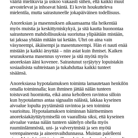
vääriä mielikuvia ja uskoo vakaasti siihen, että kaikki muut
arvostelevat ja inhoavat häntä. Ei kovin houkutteleva
mielentila, mutta sairastuneelle jokapäiväinen todellisuus.
Anoreksian ja masennuksen aikaansaama tila heikentää
myös muistia ja keskittymiskykyä, ja sitä kautta huonontaa
sairastuneen mahdollisuuksia suoriutua ylipäätään mistään,
tai jaksaa yhtään mitään tai ketään. Uhri on aina vain
väsyneempi, äkäisempi ja masentuneempi. Hän ei nauti enää
mistään ja kaikki ärsyttää – niin asiat kuin ihmiset. Kaiken
seurauksena masennus syvenee ja sitä myötä myös
anoreksian ääni kovenee. Sairastunut syrjäytyy lopuistakin
sosiaalisista suhteistaan ja tukahduttaa kaikki tunteet
sisäänsä.
Anoreksiassa hypotalamuksen toiminta lamautetaan henkilön
omalla toiminnalla; kun ihminen jättää nälän tunteen
toistuvasti huomiotta, eikä anna keholleen ravintoa silloin
kun hypotalamus antaa signaalin nälästä, lakkaa kyseinen
aivoalue lopulta pyytämästä ravintoa ja sen toiminta
vaurioituu. Hypotalamuksen toiminnan häiritseminen
anoreksiakäyttäytymisellä on vaarallista siksi, että kyseinen
aivoalue vastaa nälän tunteen säätelyn ohella myös
ruumiinlämmöstä, uni- ja valverytmistä ja sen myötä
verenpaineesta ja aineenvaihdunnassa. Muistan palelleeni