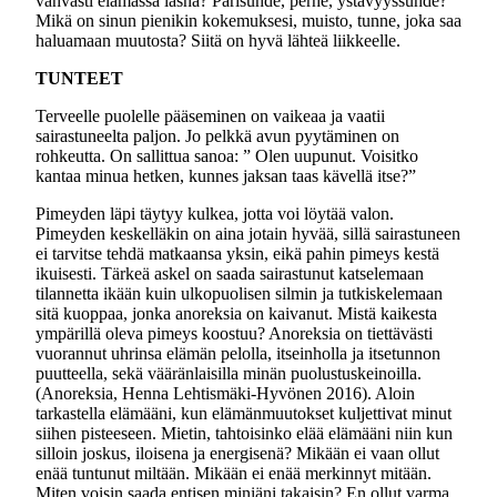
vahvasti elämässä läsnä? Parisuhde, perhe, ystävyyssuhde?
Mikä on sinun pienikin kokemuksesi, muisto, tunne, joka saa
haluamaan muutosta? Siitä on hyvä lähteä liikkeelle.
TUNTEET
Terveelle puolelle pääseminen on vaikeaa ja vaatii
sairastuneelta paljon. Jo pelkkä avun pyytäminen on
rohkeutta. On sallittua sanoa: ” Olen uupunut. Voisitko
kantaa minua hetken, kunnes jaksan taas kävellä itse?”
Pimeyden läpi täytyy kulkea, jotta voi löytää valon.
Pimeyden keskelläkin on aina jotain hyvää, sillä sairastuneen
ei tarvitse tehdä matkaansa yksin, eikä pahin pimeys kestä
ikuisesti. Tärkeä askel on saada sairastunut katselemaan
tilannetta ikään kuin ulkopuolisen silmin ja tutkiskelemaan
sitä kuoppaa, jonka anoreksia on kaivanut. Mistä kaikesta
ympärillä oleva pimeys koostuu? Anoreksia on tiettävästi
vuorannut uhrinsa elämän pelolla, itseinholla ja itsetunnon
puutteella, sekä vääränlaisilla minän puolustuskeinoilla.
(Anoreksia, Henna Lehtismäki-Hyvönen 2016). Aloin
tarkastella elämääni, kun elämänmuutokset kuljettivat minut
siihen pisteeseen. Mietin, tahtoisinko elää elämääni niin kun
silloin joskus, iloisena ja energisenä? Mikään ei vaan ollut
enää tuntunut miltään. Mikään ei enää merkinnyt mitään.
Miten voisin saada entisen miniäni takaisin? En ollut varma