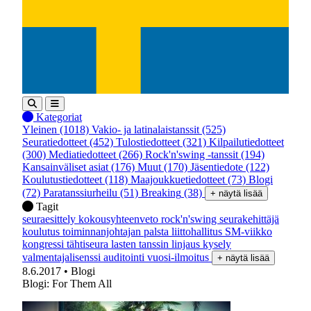
Kategoriat
Yleinen
(1018)
Vakio- ja latinalaistanssit
(525)
Seuratiedotteet
(452)
Tulostiedotteet
(321)
Kilpailutiedotteet
(300)
Mediatiedotteet
(266)
Rock'n'swing -tanssit
(194)
Kansainväliset asiat
(176)
Muut
(170)
Jäsentiedote
(122)
Koulutustiedotteet
(118)
Maajoukkuetiedotteet
(73)
Blogi
(72)
Paratanssiurheilu
(51)
Breaking
(38)
+ näytä lisää
Tagit
seuraesittely
kokousyhteenveto
rock'n'swing
seurakehittäjä
koulutus
toiminnanjohtajan palsta
liittohallitus
SM-viikko
kongressi
tähtiseura
lasten tanssin linjaus
kysely
valmentajalisenssi
auditointi
vuosi-ilmoitus
+ näytä lisää
8.6.2017
• Blogi
Blogi: For Them All