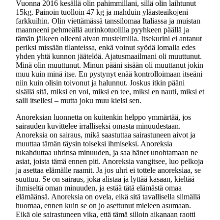
Vuonna 2016 kesällä olin pahimmillani, sillä olin laihtunut
15kg. Painoin tuolloin 47 kg ja mahduin yläasteaikojeni
farkkuihin. Olin viettämässä tanssilomaa Italiassa ja muistan
maanneeni pehmeällä aurinkotuolilla pyyhkeen päällä ja
tämän jälkeen olleeni aivan mustelmilla. Itsekurini ei antanut
periksi missään tilanteissa, enkä voinut syödä lomalla edes
yhden yhtä kunnon jäätelöä. Ajatusmaailmani oli muuttunut.
Minä olin muuttunut. Minun pääni sisään oli muuttanut jokin
muu kuin minä itse. En pystynyt enää kontrolloimaan itseäni
niin kuin olisin toivonut ja halunnut. Joskus itkin pääni
sisällä sitä, miksi en voi, miksi en tee, miksi en nauti, miksi et
salli itsellesi – mutta joku muu kielsi sen.
Anoreksian luonnetta on kuitenkin helppo ymmärtää, jos
sairauden kuvittelee irralliseksi omasta minuudestaan.
Anoreksia on sairaus, mikä saastuttaa sairastuneen aivot ja
muuttaa tämän täysin toiseksi ihmiseksi. Anoreksia
tukahduttaa uhrinsa minuuden, ja saa hänet unohtamaan ne
asiat, joista tämä ennen piti. Anoreksia vangitsee, luo pelkoja
ja asettaa elämälle raamit. Ja jos uhri ei tottele anoreksiaa, se
suuttuu. Se on sairaus, joka alistaa ja lyttää kasaan, kieltää
ihmiseltä oman minuuden, ja estää tätä elämästä omaa
elämäänsä. Anoreksia on ovela, eikä sitä tavallisella silmällä
huomaa, ennen kuin se on jo asettunut mieleen asumaan.
Eikä ole sairastuneen vika, että tämä silloin aikanaan raotti