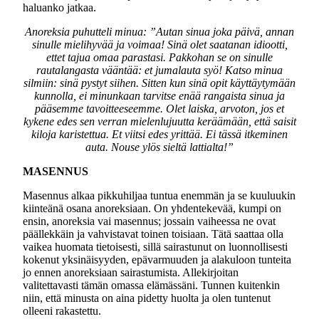
haluanko jatkaa.
Anoreksia puhutteli minua: ”Autan sinua joka päivä, annan
sinulle mielihyvää ja voimaa! Sinä olet saatanan idiootti,
ettet tajua omaa parastasi. Pakkohan se on sinulle
rautalangasta vääntää: et jumalauta syö! Katso minua
silmiin: sinä pystyt siihen. Sitten kun sinä opit käyttäytymään
kunnolla, ei minunkaan tarvitse enää rangaista sinua ja
pääsemme tavoitteeseemme. Olet laiska, arvoton, jos et
kykene edes sen verran mielenlujuutta keräämään, että saisit
kiloja karistettua. Et viitsi edes yrittää. Ei tässä itkeminen
auta. Nouse ylös sieltä lattialta!”
MASENNUS
Masennus alkaa pikkuhiljaa tuntua enemmän ja se kuuluukin
kiinteänä osana anoreksiaan. On yhdentekevää, kumpi on
ensin, anoreksia vai masennus; jossain vaiheessa ne ovat
päällekkäin ja vahvistavat toinen toisiaan. Tätä saattaa olla
vaikea huomata tietoisesti, sillä sairastunut on luonnollisesti
kokenut yksinäisyyden, epävarmuuden ja alakuloon tunteita
jo ennen anoreksiaan sairastumista. Allekirjoitan
valitettavasti tämän omassa elämässäni. Tunnen kuitenkin
niin, että minusta on aina pidetty huolta ja olen tuntenut
olleeni rakastettu.