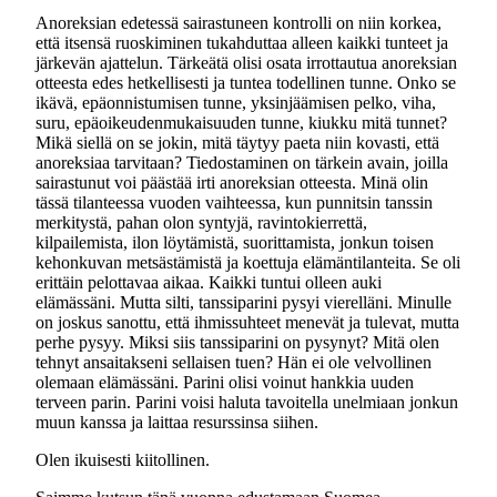
Anoreksian edetessä sairastuneen kontrolli on niin korkea,
että itsensä ruoskiminen tukahduttaa alleen kaikki tunteet ja
järkevän ajattelun. Tärkeätä olisi osata irrottautua anoreksian
otteesta edes hetkellisesti ja tuntea todellinen tunne. Onko se
ikävä, epäonnistumisen tunne, yksinjäämisen pelko, viha,
suru, epäoikeudenmukaisuuden tunne, kiukku mitä tunnet?
Mikä siellä on se jokin, mitä täytyy paeta niin kovasti, että
anoreksiaa tarvitaan? Tiedostaminen on tärkein avain, joilla
sairastunut voi päästää irti anoreksian otteesta. Minä olin
tässä tilanteessa vuoden vaihteessa, kun punnitsin tanssin
merkitystä, pahan olon syntyjä, ravintokierrettä,
kilpailemista, ilon löytämistä, suorittamista, jonkun toisen
kehonkuvan metsästämistä ja koettuja elämäntilanteita. Se oli
erittäin pelottavaa aikaa. Kaikki tuntui olleen auki
elämässäni. Mutta silti, tanssiparini pysyi vierelläni. Minulle
on joskus sanottu, että ihmissuhteet menevät ja tulevat, mutta
perhe pysyy. Miksi siis tanssiparini on pysynyt? Mitä olen
tehnyt ansaitakseni sellaisen tuen? Hän ei ole velvollinen
olemaan elämässäni. Parini olisi voinut hankkia uuden
terveen parin. Parini voisi haluta tavoitella unelmiaan jonkun
muun kanssa ja laittaa resurssinsa siihen.
Olen ikuisesti kiitollinen.