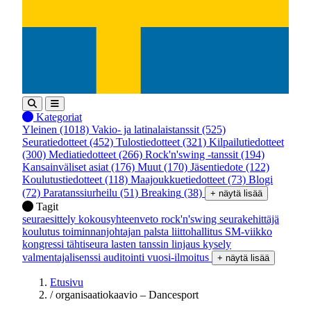
Kategoriat
Yleinen
(1018)
Vakio- ja latinalaistanssit
(525)
Seuratiedotteet
(452)
Tulostiedotteet
(321)
Kilpailutiedotteet
(300)
Mediatiedotteet
(266)
Rock'n'swing -tanssit
(194)
Kansainväliset asiat
(176)
Muut
(170)
Jäsentiedote
(122)
Koulutustiedotteet
(118)
Maajoukkuetiedotteet
(73)
Blogi
(72)
Paratanssiurheilu
(51)
Breaking
(38)
+ näytä lisää
Tagit
seuraesittely
kokousyhteenveto
rock'n'swing
seurakehittäjä
koulutus
toiminnanjohtajan palsta
liittohallitus
SM-viikko
kongressi
tähtiseura
lasten tanssin linjaus
kysely
valmentajalisenssi
auditointi
vuosi-ilmoitus
+ näytä lisää
Etusivu
/
organisaatiokaavio – Dancesport