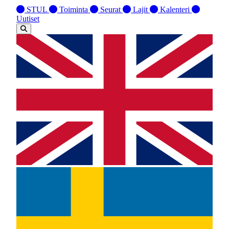
STUL
Toiminta
Seurat
Lajit
Kalenteri
Uutiset