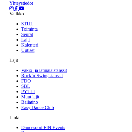
Yhteystiedot
Valikko
STUL
Toiminta
Seurat
Lajit
Kalenteri
Uutiset
Lajit
Vakio- ja latinalaistanssit
Rock’n’Swing -tanssit
FDO
SBL
PYTLI
Muut lajit
Bailatino
Easy Dance Club
Linkit
Dancesport FIN Events