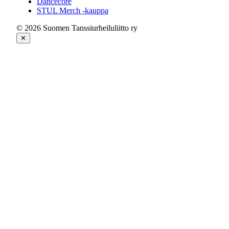
Dancecore
STUL Merch -kauppa
© 2026 Suomen Tanssiurheiluliitto ry
✕