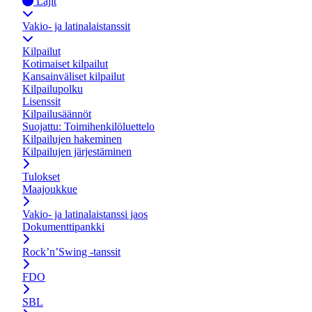
Lajit
Vakio- ja latinalaistanssit
Kilpailut
Kotimaiset kilpailut
Kansainväliset kilpailut
Kilpailupolku
Lisenssit
Kilpailusäännöt
Suojattu: Toimihenkilöluettelo
Kilpailujen hakeminen
Kilpailujen järjestäminen
Tulokset
Maajoukkue
Vakio- ja latinalaistanssi jaos
Dokumenttipankki
Rock’n’Swing -tanssit
FDO
SBL