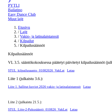
PYTLI
Bailatino
Easy Dance Club
Muut lajit
Etusivu
/
Lajit
/
Vakio- ja latinalaistanssit
/
Kilpailut
/
Kilpailusäännöt
Kilpailusäännöt
VL 3.5. sääntökokouksessa päätetyt päivitetyt kilpailusäännöt (julk
STUL_kilpailusaanto_01082026_VakLat
Lataa
Liite 1 (julkaistu 3.6.):
Liite 1. Sallitut kuviot 2026 vakio- ja latinalaistanssit
Lataa
Liite 2 (julkaistu 21.5.):
STUL_Liite-2-Pukusääntö_010826_VakLat
Lataa