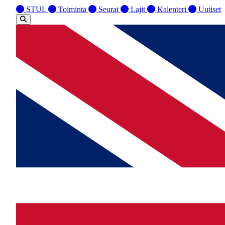
STUL
Toiminta
Seurat
Lajit
Kalenteri
Uutiset