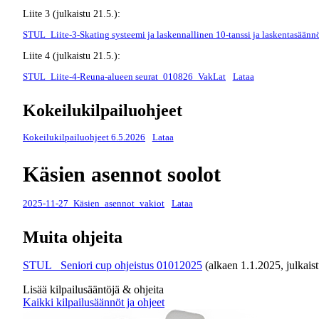
Liite 3 (julkaistu 21.5.):
STUL_Liite-3-Skating systeemi ja laskennallinen 10-tanssi ja laskentasää
Liite 4 (julkaistu 21.5.):
STUL_Liite-4-Reuna-alueen seurat_010826_VakLat
Lataa
Kokeilukilpailuohjeet
Kokeilukilpailuohjeet 6.5.2026
Lataa
Käsien asennot soolot
2025-11-27_Käsien_asennot_vakiot
Lataa
Muita ohjeita
STUL_ Seniori cup ohjeistus 01012025
(alkaen 1.1.2025, julkais
Lisää kilpailusääntöjä & ohjeita
Kaikki kilpailusäännöt ja ohjeet