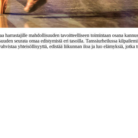
aa harrastajille mahdollisuuden tavoitteelliseen toimintaan osana kannus
isuuden seurata omaa edistymistä eri tasoilla. Tanssiurheilussa kilpailem
hvistaa yhteisöllisyyttä, edistää liikunnan iloa ja luo elämyksiä, jotka t