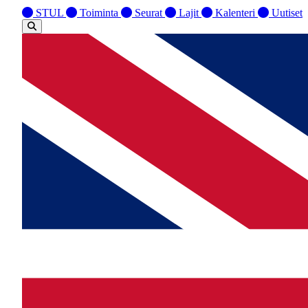
STUL
Toiminta
Seurat
Lajit
Kalenteri
Uutiset