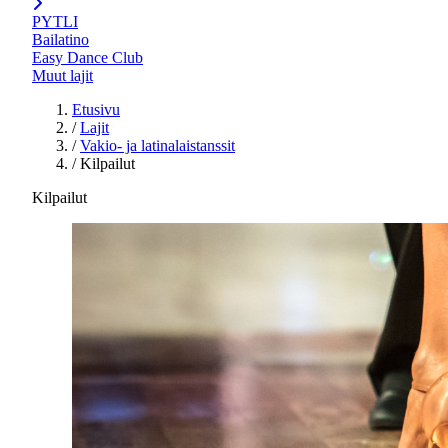
PYTLI
Bailatino
Easy Dance Club
Muut lajit
Etusivu
/
Lajit
/
Vakio- ja latinalaistanssit
/
Kilpailut
Kilpailut