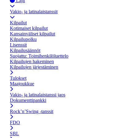
Lajit
Vakio- ja latinalaistanssit
Kilpailut
Kotimaiset kilpailut
Kansainväliset kilpailut
Kilpailupolku
Lisenssit
Kilpailusäännöt
Suojattu: Toimihenkilöluettelo
Kilpailujen hakeminen
Kilpailujen järjestäminen
Tulokset
Maajoukkue
Vakio- ja latinalaistanssi jaos
Dokumenttipankki
Rock’n’Swing -tanssit
FDO
SBL