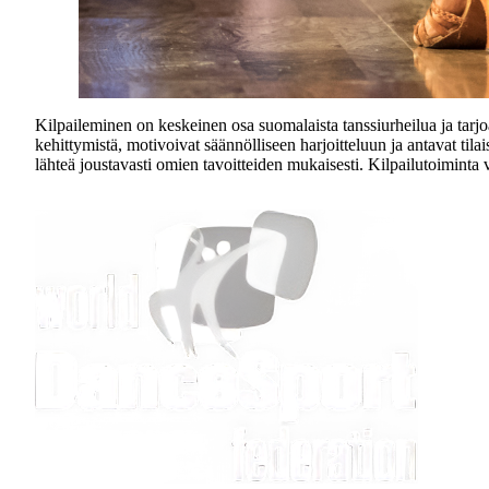
Kilpaileminen on keskeinen osa suomalaista tanssiurheilua ja tarjo
kehittymistä, motivoivat säännölliseen harjoitteluun ja antavat tila
lähteä joustavasti omien tavoitteiden mukaisesti. Kilpailutoiminta va