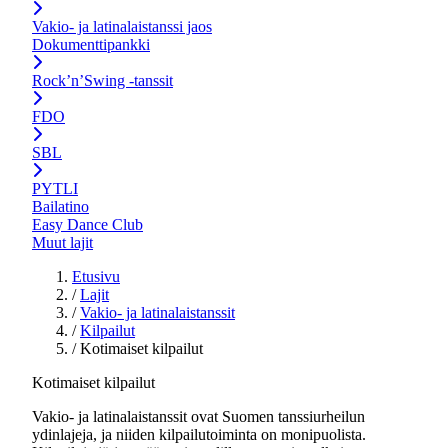
Vakio- ja latinalaistanssi jaos
Dokumenttipankki
Rock’n’Swing -tanssit
FDO
SBL
PYTLI
Bailatino
Easy Dance Club
Muut lajit
Etusivu
/
Lajit
/
Vakio- ja latinalaistanssit
/
Kilpailut
/
Kotimaiset kilpailut
Kotimaiset kilpailut
Vakio- ja latinalaistanssit ovat Suomen tanssiurheilun
ydinlajeja, ja niiden kilpailutoiminta on monipuolista.