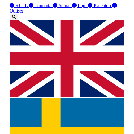
STUL
Toiminta
Seurat
Lajit
Kalenteri
Uutiset