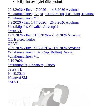
Kilpailut ovat yleisölle avoimia.
29.8.2026
• Ilm. 1.7.2026 – 14.8.2026
Avoinna
Valtakunnallinen, Lapsi ja Junior Cup, La’ Team, Kaarina
Valtakunnallinen
VL
5.9.2026
• Ilm. 14.7.2026 – 20.8.2026
Avoinna
Seurakilpailu, Cavalier, Järvenpää
Seura
VL
12.9.2026
• Ilm. 11.5.2026 – 23.8.2026
Avoinna
GP, Bolero, Turku
GP
VL
26.9.2026
• Ilm. 29.6.2026 – 11.9.2026
Avoinna
Valtakunnallinen + SenCup, Rolling, Vaasa
Valtakunnallinen
VL
3.10.2026
Seurakilpailu, Habanera, Espoo
Seura
VL
10.10.2026
10-tanssi SM
SM
VL