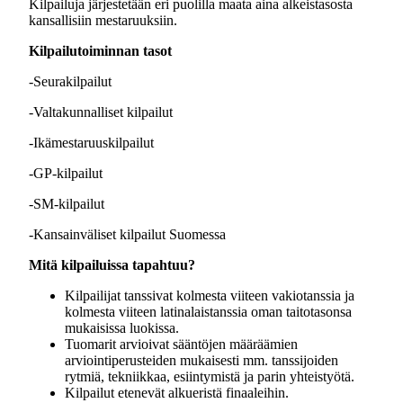
Kilpailuja järjestetään eri puolilla maata aina alkeistasosta
kansallisiin mestaruuksiin.
Kilpailutoiminnan tasot
-Seurakilpailut
-Valtakunnalliset kilpailut
-Ikämestaruuskilpailut
-GP-kilpailut
-SM-kilpailut
-Kansainväliset kilpailut Suomessa
Mitä kilpailuissa tapahtuu?
Kilpailijat tanssivat kolmesta viiteen vakiotanssia ja
kolmesta viiteen latinalaistanssia oman taitotasonsa
mukaisissa luokissa.
Tuomarit arvioivat sääntöjen määräämien
arviointiperusteiden mukaisesti mm. tanssijoiden
rytmiä, tekniikkaa, esiintymistä ja parin yhteistyötä.
Kilpailut etenevät alkueristä finaaleihin.