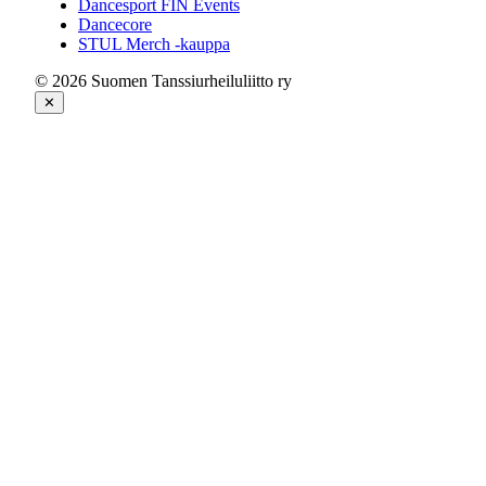
Dancesport FIN Events
Dancecore
STUL Merch -kauppa
© 2026 Suomen Tanssiurheiluliitto ry
✕