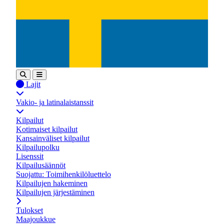
Lajit
Vakio- ja latinalaistanssit
Kilpailut
Kotimaiset kilpailut
Kansainväliset kilpailut
Kilpailupolku
Lisenssit
Kilpailusäännöt
Suojattu: Toimihenkilöluettelo
Kilpailujen hakeminen
Kilpailujen järjestäminen
Tulokset
Maajoukkue