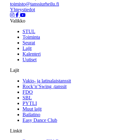
toimisto@tanssiurheilu.fi
Yhteystiedot
Valikko
STUL
Toiminta
Seurat
Lajit
Kalenteri
Uutiset
Lajit
Vakio- ja latinalaistanssit
Rock’n’Swing -tanssit
FDO
SBL
PYTLI
Muut lajit
Bailatino
Easy Dance Club
Linkit