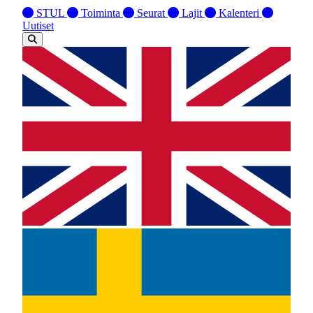
STUL
Toiminta
Seurat
Lajit
Kalenteri
Uutiset