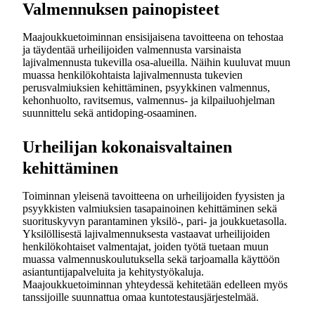
Valmennuksen painopisteet
Maajoukkuetoiminnan ensisijaisena tavoitteena on tehostaa
ja täydentää urheilijoiden valmennusta varsinaista
lajivalmennusta tukevilla osa-alueilla. Näihin kuuluvat muun
muassa henkilökohtaista lajivalmennusta tukevien
perusvalmiuksien kehittäminen, psyykkinen valmennus,
kehonhuolto, ravitsemus, valmennus- ja kilpailuohjelman
suunnittelu sekä antidoping-osaaminen.
Urheilijan kokonaisvaltainen
kehittäminen
Toiminnan yleisenä tavoitteena on urheilijoiden fyysisten ja
psyykkisten valmiuksien tasapainoinen kehittäminen sekä
suorituskyvyn parantaminen yksilö-, pari- ja joukkuetasolla.
Yksilöllisestä lajivalmennuksesta vastaavat urheilijoiden
henkilökohtaiset valmentajat, joiden työtä tuetaan muun
muassa valmennuskoulutuksella sekä tarjoamalla käyttöön
asiantuntijapalveluita ja kehitystyökaluja.
Maajoukkuetoiminnan yhteydessä kehitetään edelleen myös
tanssijoille suunnattua omaa kuntotestausjärjestelmää.