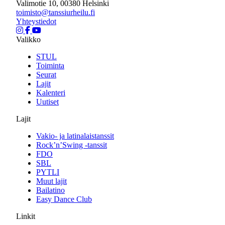
Valimotie 10, 00380 Helsinki
toimisto@tanssiurheilu.fi
Yhteystiedot
Valikko
STUL
Toiminta
Seurat
Lajit
Kalenteri
Uutiset
Lajit
Vakio- ja latinalaistanssit
Rock’n’Swing -tanssit
FDO
SBL
PYTLI
Muut lajit
Bailatino
Easy Dance Club
Linkit