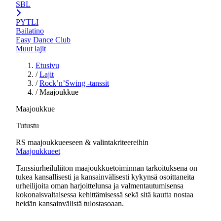
SBL
PYTLI
Bailatino
Easy Dance Club
Muut lajit
Etusivu
/
Lajit
/
Rock’n’Swing -tanssit
/
Maajoukkue
Maajoukkue
Tutustu
RS maajoukkueeseen & valintakriteereihin
Maajoukkueet
Tanssiurheiluliiton maajoukkuetoiminnan tarkoituksena on
tukea kansallisesti ja kansainvälisesti kykynsä osoittaneita
urheilijoita oman harjoittelunsa ja valmentautumisensa
kokonaisvaltaisessa kehittämisessä sekä sitä kautta nostaa
heidän kansainvälistä tulostasoaan.