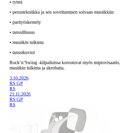
• rytmi
• perustekniikka ja sen soveltaminen soivaan musiikkiin
• parityöskentely
• tanssillisuus
• musiikin tulkinta
• tanssikuviot
Rock’n’Swing -kilpailuissa korostuvat myös improvisaatio,
musiikin tulkinta ja akrobatia.
3.10.2026
RS GP
RS
21.11.2026
RS GP
RS