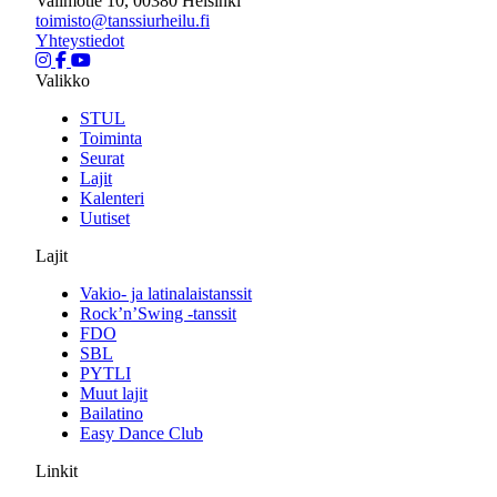
Valimotie 10, 00380 Helsinki
toimisto@tanssiurheilu.fi
Yhteystiedot
Valikko
STUL
Toiminta
Seurat
Lajit
Kalenteri
Uutiset
Lajit
Vakio- ja latinalaistanssit
Rock’n’Swing -tanssit
FDO
SBL
PYTLI
Muut lajit
Bailatino
Easy Dance Club
Linkit