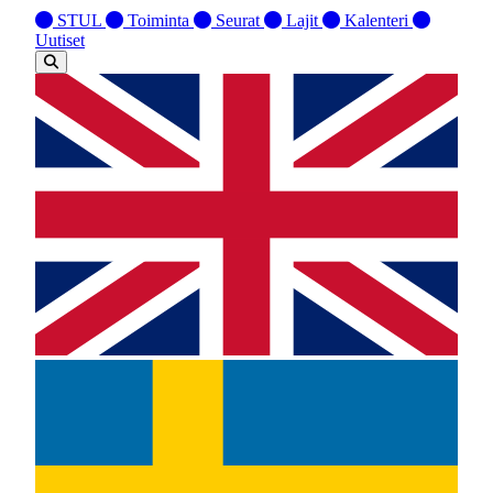
STUL
Toiminta
Seurat
Lajit
Kalenteri
Uutiset