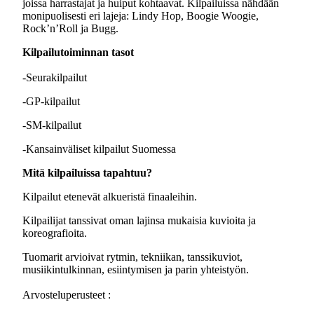
joissa harrastajat ja huiput kohtaavat. Kilpailuissa nähdään
monipuolisesti eri lajeja: Lindy Hop, Boogie Woogie,
Rock’n’Roll ja Bugg.
Kilpailutoiminnan tasot
-Seurakilpailut
-GP-kilpailut
-SM-kilpailut
-Kansainväliset kilpailut Suomessa
Mitä kilpailuissa tapahtuu?
Kilpailut etenevät alkueristä finaaleihin.
Kilpailijat tanssivat oman lajinsa mukaisia kuvioita ja
koreografioita.
Tuomarit arvioivat rytmin, tekniikan, tanssikuviot,
musiikintulkinnan, esiintymisen ja parin yhteistyön.
Arvosteluperusteet :