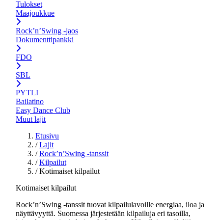
Tulokset
Maajoukkue
Rock’n’Swing -jaos
Dokumenttipankki
FDO
SBL
PYTLI
Bailatino
Easy Dance Club
Muut lajit
Etusivu
/
Lajit
/
Rock’n’Swing -tanssit
/
Kilpailut
/
Kotimaiset kilpailut
Kotimaiset kilpailut
Rock’n’Swing -tanssit tuovat kilpailulavoille energiaa, iloa ja
näyttävyyttä. Suomessa järjestetään kilpailuja eri tasoilla,