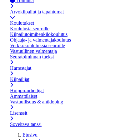
Toiminta
Arvokilpailut ja tapahtumat
Koulutukset
Koulutusta seuroille
Kilpailutoimihenkilökoulutus
Ohjaaja- ja valmentajakoulutus
Verkkokoulutuksia seuroille
Vastuullinen valmentaja
Seuratoiminnan tueksi
Harrastajat
Kilpailijat
Huippu-urheilijat
Ammattilaiset
Vastuullisuus & antidoping
Lisenssit
Soveltava tanssi
Etusivu