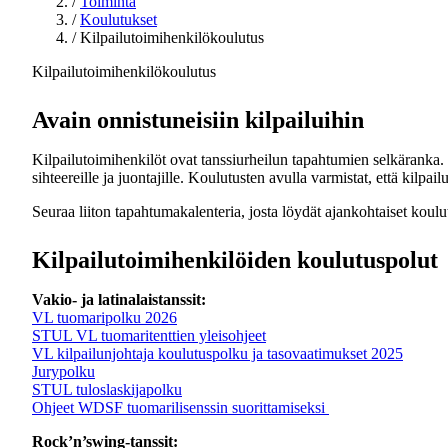
/
Toiminta
/
Koulutukset
/
Kilpailutoimihenkilökoulutus
Kilpailutoimihenkilökoulutus
Avain onnistuneisiin kilpailuihin
Kilpailutoimihenkilöt ovat tanssiurheilun tapahtumien selkäranka. S
sihteereille ja juontajille. Koulutusten avulla varmistat, että kilpai
Seuraa liiton tapahtumakalenteria, josta löydät ajankohtaiset koulu
Kilpailutoimihenkilöiden koulutuspolut
Vakio- ja latinalaistanssit:
VL tuomaripolku 2026
STUL VL tuomaritenttien yleisohjeet
VL kilpailunjohtaja koulutuspolku ja tasovaatimukset 2025
Jurypolku
STUL tuloslaskijapolku
Ohjeet WDSF tuomarilisenssin suorittamiseksi
Rock’n’swing-tanssit: