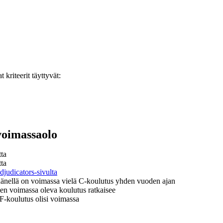
kriteerit täyttyvät:
 voimassaolo
tta
tta
udicators-sivulta
 hänellä on voimassa vielä C-koulutus yhden vuoden ajan
en voimassa oleva koulutus ratkaisee
F-koulutus olisi voimassa