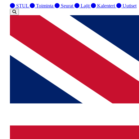
STUL
Toiminta
Seurat
Lajit
Kalenteri
Uutiset