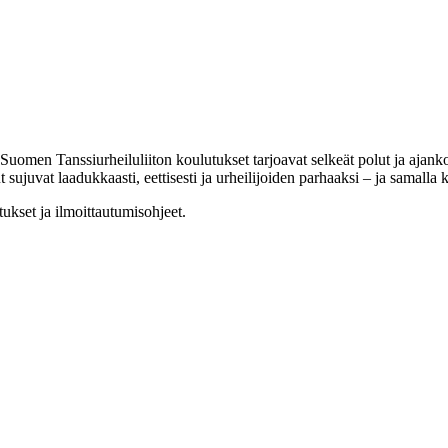
uomen Tanssiurheiluliiton koulutukset tarjoavat selkeät polut ja ajankoh
lut sujuvat laadukkaasti, eettisesti ja urheilijoiden parhaaksi – ja samall
tukset ja ilmoittautumisohjeet.