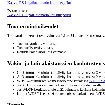
Kaavio RS kilpailutuomarin koulutuspolku
Parantanssi:
Kaavio PT kilpailutuomarin koulutuspolku
Tuomarointioikeudet
Tuomarointioikeudet ovat voimassa 1.1.2024 alkaen, kun seuraavat 
Tuomarikoulutus voimassa
Tuomarilisenssi voimassa
Reilusti Paras -koulutus voimassa
Vakio- ja latinalaistanssien koulutusten
C–D -tuomarikoulutus tai päivityskoulutus: voimassa 3 vuo
A–B -tuomarikoulutus tai päivityskoulutus: voimassa 2 vuo
WDSF-koulutuksen voimassaolo tarkistettavissa
WDSF:n adj
Jos A–B -tuomari ei päivitä koulutustaan 2 vuoden sisällä,
Jos WDSF-koulutus ei ole enää voimassa, korkein kotimain
Huom: WDSF-lisenssi ei automaattisesti tarkoita, että WDS
Termit