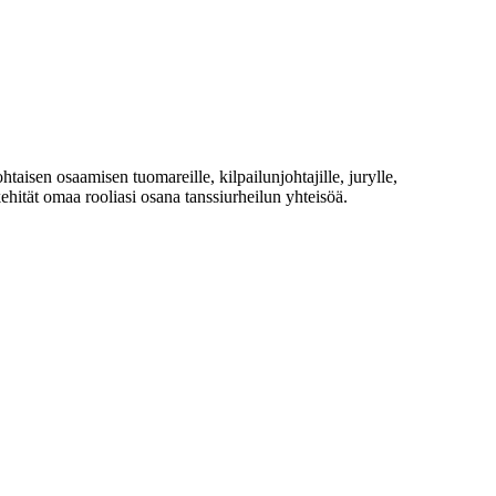
taisen osaamisen tuomareille, kilpailunjohtajille, jurylle,
a kehität omaa rooliasi osana tanssiurheilun yhteisöä.