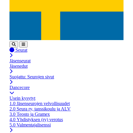
Seurat
Jäsenseurat
Jäsenedut
Suojattu: Seurojen sivut
Dancecore
Usein kysytyt
1.0 Jäsenseurojen velvollisuudet
2.0 Seura ry, tanssikoulu ja ALV
3.0 Teosto ja Gramex
4.0 Yhdistyksen (ry) verotus
5.0 Valmentajalisenssi