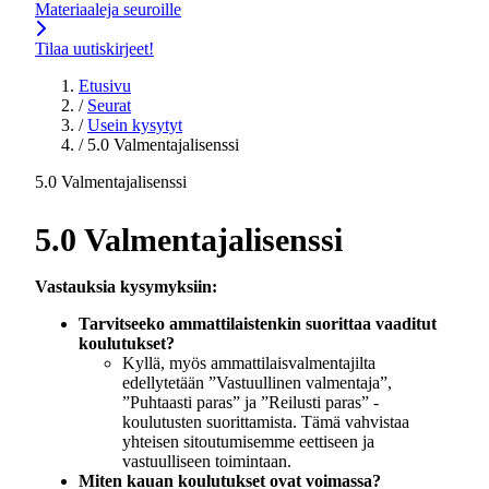
Materiaaleja seuroille
Tilaa uutiskirjeet!
Etusivu
/
Seurat
/
Usein kysytyt
/
5.0 Valmentajalisenssi
5.0 Valmentajalisenssi
5.0 Valmentajalisenssi
Vastauksia kysymyksiin:
Tarvitseeko ammattilaistenkin suorittaa vaaditut
koulutukset?
Kyllä, myös ammattilaisvalmentajilta
edellytetään ”Vastuullinen valmentaja”,
”Puhtaasti paras” ja ”Reilusti paras” -
koulutusten suorittamista. Tämä vahvistaa
yhteisen sitoutumisemme eettiseen ja
vastuulliseen toimintaan.
Miten kauan koulutukset ovat voimassa?