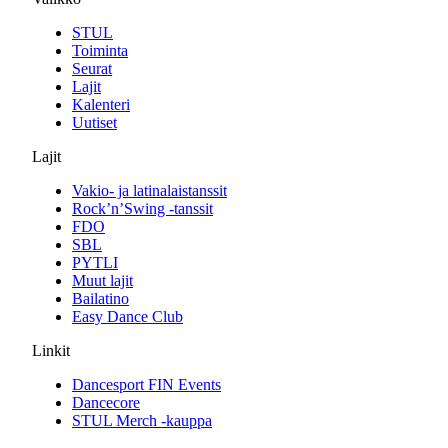
STUL
Toiminta
Seurat
Lajit
Kalenteri
Uutiset
Lajit
Vakio- ja latinalaistanssit
Rock’n’Swing -tanssit
FDO
SBL
PYTLI
Muut lajit
Bailatino
Easy Dance Club
Linkit
Dancesport FIN Events
Dancecore
STUL Merch -kauppa