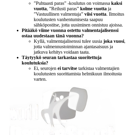
”Puhtaasti paras” -koulutus on voimassa
kaksi
vuotta
, ”Reilusti paras”
kolme vuotta
ja
”Vastuullinen valmentaja”
viisi vuotta
. Ilmoitus
koulutusten vanhentumisesta saapuu
sähköpostitse, jotta uusiminen onnistuu ajoissa.
Pitääkö viime vuonna ostettu valmentajalisenssi
ostaa uudestaan tänä vuonna?
Kyllä, valmentajalisenssi tulee uusia
joka vuosi
,
jotta valmennustoiminnan ajantasaisuus ja
jatkuva kehitys voidaan taata.
Täytyykö seuran tarkastaa suoritettuja
koulutuksia?
Ei, seurojen
ei tarvitse
tarkistaa valmentajien
koulutusten suorittamista helmikuun ilmoitusta
varten.