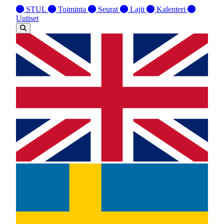
STUL
Toiminta
Seurat
Lajit
Kalenteri
Uutiset