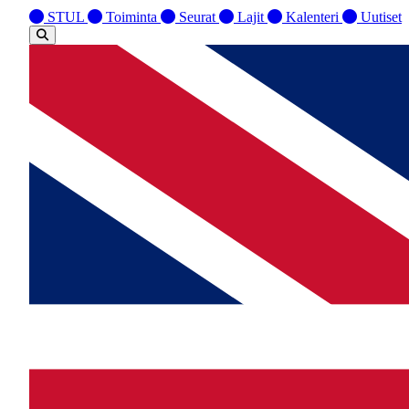
STUL
Toiminta
Seurat
Lajit
Kalenteri
Uutiset