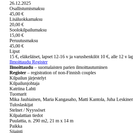
26.12.2025
Osallistumismaksu
45,00 €
Lisäluokkamaksu
20,00 €
Soolokilpailumaksu
15,00 €
Peruutusmaksu
45,00 €
Liput
15 €, eläkeläiset, lapset 12-16 v ja varushenkilöt 10 €, alle 12 v la
Ilmoittaudu
Register
Ilmoittaudu
– suomalaisten parien ilmoittautuminen
Register
– registration of non-Finnish couples
Kilpailun järjestelyt
Kilpailunjohtaja
Katriina Lahti
Tuomarit
Mika Jauhiainen, Maria Kangasaho, Matti Kantola, Juha Leskinen, 
Tuloslaskijat
Stelnet / Nyyssöset
Kilpalattian tiedot
Puulattia, n. 290 m2, 21 m x 14 m
Paikka
Sijainti