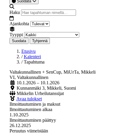
Suodata
Haku
Ajankohta
Tyyppi
Suodata
Tyhjennä
Etusivu
/
Kalenteri
/
Tapahtuma
Valtakunnallinen + SenCup, MiUrTa, Mikkeli
VL
Valtakunnallinen
10.1.2026
– 10.1.2026
Kunnanmäki 3, Mikkeli, Suomi
Mikkelin Urheilutanssijat
Avaa tulokset
Ilmoittautuminen ja maksut
Ilmoittautuminen alkaa
1.10.2025
Ilmoittautuminen päättyy
26.12.2025
Peruutus viimeistään