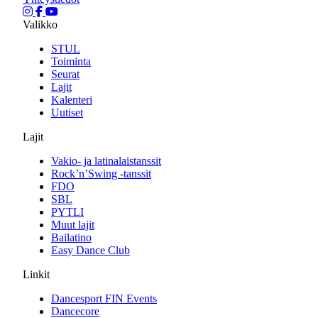
Valikko
STUL
Toiminta
Seurat
Lajit
Kalenteri
Uutiset
Lajit
Vakio- ja latinalaistanssit
Rock’n’Swing -tanssit
FDO
SBL
PYTLI
Muut lajit
Bailatino
Easy Dance Club
Linkit
Dancesport FIN Events
Dancecore