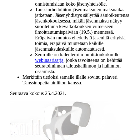
onnistumisiaan koko jäsenyhteisölle.
Tanssiurheiluliiton jäsenmaksujen maksuaikaa
jatketaan. Jäsenyhdistys säilyttää äänioikeutensa
jäsenkokouksessa, mikäli jäsenmaksu näkyy
suoritettuna kevätkokouksen viimeiseen
ilmoittautumispäivään (19.5.) mennessä.
Eräpäivän muutos ei edellytä jäseniltä erityisiä
toimia, eräpäivä muutetaan kaikille
jäsenmaksulaskuille automaattisesti.
Seuroille on kalenteroitu huhti-toukokuulle
webinaarisarja
, jonka tavoitteena on kehittää
seuratoiminnan taloushallinnon ja hallinnon
osaamista.
Merkittiin tiedoksi samalle illalle sovittu palaveri
Tanssinopettajainliiton kanssa.
Seuraava kokous 25.4.2021.