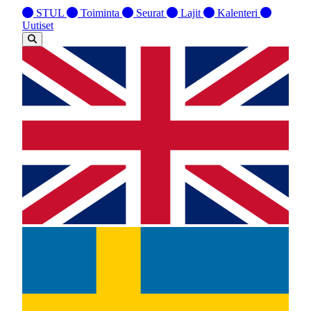
STUL
Toiminta
Seurat
Lajit
Kalenteri
Uutiset