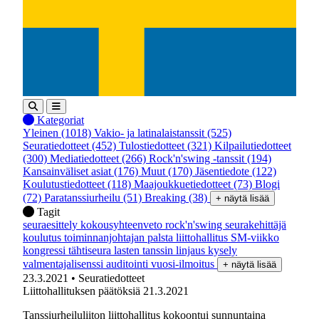
Kategoriat
Yleinen
(1018)
Vakio- ja latinalaistanssit
(525)
Seuratiedotteet
(452)
Tulostiedotteet
(321)
Kilpailutiedotteet
(300)
Mediatiedotteet
(266)
Rock'n'swing -tanssit
(194)
Kansainväliset asiat
(176)
Muut
(170)
Jäsentiedote
(122)
Koulutustiedotteet
(118)
Maajoukkuetiedotteet
(73)
Blogi
(72)
Paratanssiurheilu
(51)
Breaking
(38)
+ näytä lisää
Tagit
seuraesittely
kokousyhteenveto
rock'n'swing
seurakehittäjä
koulutus
toiminnanjohtajan palsta
liittohallitus
SM-viikko
kongressi
tähtiseura
lasten tanssin linjaus
kysely
valmentajalisenssi
auditointi
vuosi-ilmoitus
+ näytä lisää
23.3.2021
• Seuratiedotteet
Liittohallituksen päätöksiä 21.3.2021
Tanssiurheiluliiton liittohallitus kokoontui sunnuntaina