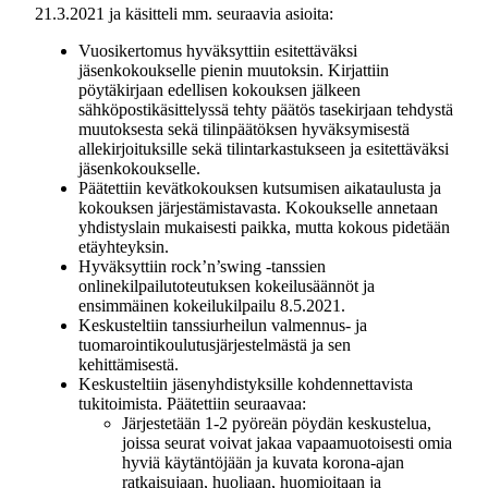
21.3.2021 ja käsitteli mm. seuraavia asioita:
Vuosikertomus hyväksyttiin esitettäväksi
jäsenkokoukselle pienin muutoksin. Kirjattiin
pöytäkirjaan edellisen kokouksen jälkeen
sähköpostikäsittelyssä tehty päätös tasekirjaan tehdystä
muutoksesta sekä tilinpäätöksen hyväksymisestä
allekirjoituksille sekä tilintarkastukseen ja esitettäväksi
jäsenkokoukselle.
Päätettiin kevätkokouksen kutsumisen aikataulusta ja
kokouksen järjestämistavasta. Kokoukselle annetaan
yhdistyslain mukaisesti paikka, mutta kokous pidetään
etäyhteyksin.
Hyväksyttiin rock’n’swing -tanssien
onlinekilpailutoteutuksen kokeilusäännöt ja
ensimmäinen kokeilukilpailu 8.5.2021.
Keskusteltiin tanssiurheilun valmennus- ja
tuomarointikoulutusjärjestelmästä ja sen
kehittämisestä.
Keskusteltiin jäsenyhdistyksille kohdennettavista
tukitoimista. Päätettiin seuraavaa:
Järjestetään 1-2 pyöreän pöydän keskustelua,
joissa seurat voivat jakaa vapaamuotoisesti omia
hyviä käytäntöjään ja kuvata korona-ajan
ratkaisujaan, huoliaan, huomioitaan ja