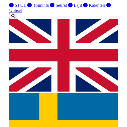
STUL
Toiminta
Seurat
Lajit
Kalenteri
Uutiset