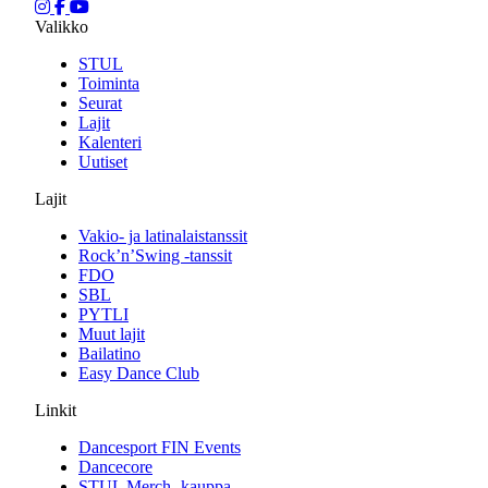
Valikko
STUL
Toiminta
Seurat
Lajit
Kalenteri
Uutiset
Lajit
Vakio- ja latinalaistanssit
Rock’n’Swing -tanssit
FDO
SBL
PYTLI
Muut lajit
Bailatino
Easy Dance Club
Linkit
Dancesport FIN Events
Dancecore
STUL Merch -kauppa