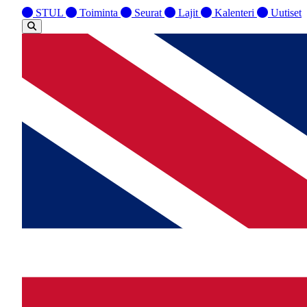
STUL
Toiminta
Seurat
Lajit
Kalenteri
Uutiset