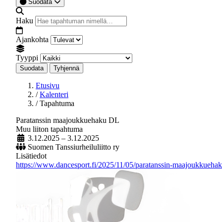
Suodata
Haku
Ajankohta
Tyyppi
Suodata
Tyhjennä
Etusivu
/
Kalenteri
/
Tapahtuma
Paratanssin maajoukkuehaku DL
Muu liiton tapahtuma
3.12.2025
– 3.12.2025
Suomen Tanssiurheiluliitto ry
Lisätiedot
https://www.dancesport.fi/2025/11/05/paratanssin-maajoukkuehak