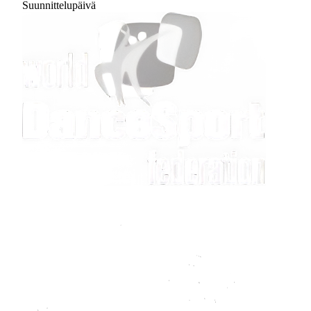
Suunnittelupäivä