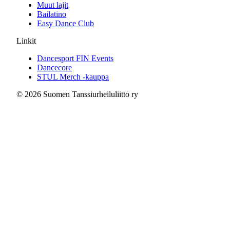
Muut lajit
Bailatino
Easy Dance Club
Linkit
Dancesport FIN Events
Dancecore
STUL Merch -kauppa
© 2026 Suomen Tanssiurheiluliitto ry