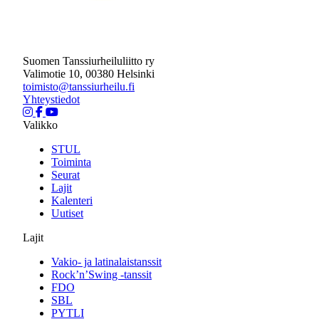
Suomen Tanssiurheiluliitto ry
Valimotie 10, 00380 Helsinki
toimisto@tanssiurheilu.fi
Yhteystiedot
Valikko
STUL
Toiminta
Seurat
Lajit
Kalenteri
Uutiset
Lajit
Vakio- ja latinalaistanssit
Rock’n’Swing -tanssit
FDO
SBL
PYTLI