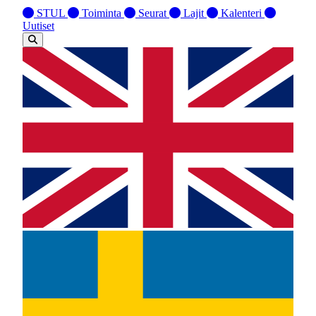
STUL
Toiminta
Seurat
Lajit
Kalenteri
Uutiset