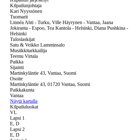
Kilpailunjohtaja
Kari Nyyssönen
Tuomarit
Linnéa Ahti - Turku, Ville Häyrynen - Vantaa, Jaana
Jokiranta - Espoo, Tea Kantola - Helsinki, Diana Pushkina -
Helsinki
Tuloslaskijat
Satu & Veikko Lamminsalo
Musiikkitarkkailija
Teemu Virtala
Paikka
Sijainti
Martinkyläntie 43, Vantaa, Suomi
Osoite
Martinkyläntie 43, 01720 Vantaa, Suomi
Paikkakunta
Vantaa
Näytä kartalla
Kilpailuluokat
VL
Lapsi 1
E, D
Lapsi 2
E, D