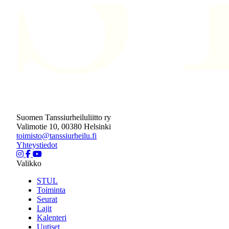
Suomen Tanssiurheiluliitto ry
Valimotie 10, 00380 Helsinki
toimisto@tanssiurheilu.fi
Yhteystiedot
Valikko
STUL
Toiminta
Seurat
Lajit
Kalenteri
Uutiset