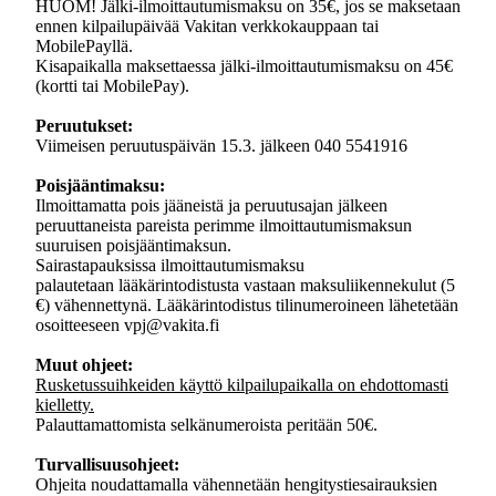
HUOM! Jälki-ilmoittautumismaksu on 35€, jos se maksetaan
ennen kilpailupäivää Vakitan verkkokauppaan tai
MobilePayllä.
Kisapaikalla maksettaessa jälki-ilmoittautumismaksu on 45€
(kortti tai MobilePay).
Peruutukset:
Viimeisen peruutuspäivän 15.3. jälkeen 040 5541916
Poisjääntimaksu:
Ilmoittamatta pois jääneistä ja peruutusajan jälkeen
peruuttaneista pareista perimme ilmoittautumismaksun
suuruisen poisjääntimaksun.
Sairastapauksissa ilmoittautumismaksu
palautetaan lääkärintodistusta vastaan maksuliikennekulut (5
€) vähennettynä. Lääkärintodistus tilinumeroineen lähetetään
osoitteeseen vpj@vakita.fi
Muut ohjeet:
Rusketussuihkeiden käyttö kilpailupaikalla on ehdottomasti
kielletty.
Palauttamattomista selkänumeroista peritään 50€.
Turvallisuusohjeet:
Ohjeita noudattamalla vähennetään hengitystiesairauksien