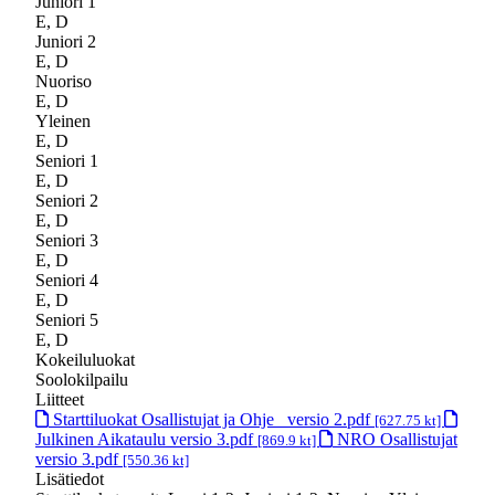
Juniori 1
E, D
Juniori 2
E, D
Nuoriso
E, D
Yleinen
E, D
Seniori 1
E, D
Seniori 2
E, D
Seniori 3
E, D
Seniori 4
E, D
Seniori 5
E, D
Kokeiluluokat
Soolokilpailu
Liitteet
Starttiluokat Osallistujat ja Ohje _versio 2.pdf
[627.75 kt]
Julkinen Aikataulu versio 3.pdf
NRO Osallistujat
[869.9 kt]
versio 3.pdf
[550.36 kt]
Lisätiedot