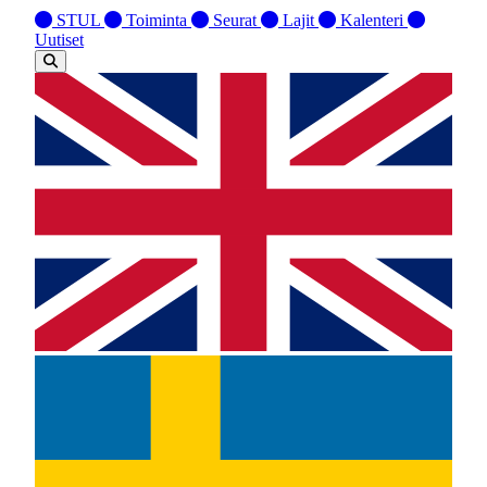
STUL
Toiminta
Seurat
Lajit
Kalenteri
Uutiset