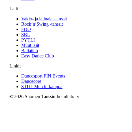
Lajit
Vakio- ja latinalaistanssit
Rock’n’Swing -tanssit
FDO
SBL
PYTLI
Muut lajit
Bailatino
Easy Dance Club
Linkit
Dancesport FIN Events
Dancecore
STUL Merch -kauppa
© 2026 Suomen Tanssiurheiluliitto ry