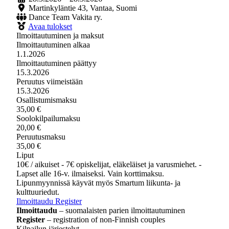
Martinkyläntie 43, Vantaa, Suomi
Dance Team Vakita ry.
Avaa tulokset
Ilmoittautuminen ja maksut
Ilmoittautuminen alkaa
1.1.2026
Ilmoittautuminen päättyy
15.3.2026
Peruutus viimeistään
15.3.2026
Osallistumismaksu
35,00 €
Soolokilpailumaksu
20,00 €
Peruutusmaksu
35,00 €
Liput
10€ / aikuiset - 7€ opiskelijat, eläkeläiset ja varusmiehet. -
Lapset alle 16-v. ilmaiseksi. Vain korttimaksu.
Lipunmyynnissä käyvät myös Smartum liikunta- ja
kulttuuriedut.
Ilmoittaudu
Register
Ilmoittaudu
– suomalaisten parien ilmoittautuminen
Register
– registration of non-Finnish couples
Kilpailun järjestelyt