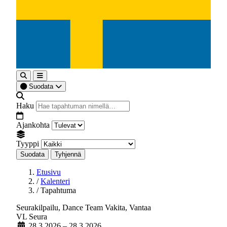
Suodata
Haku
Ajankohta
Tyyppi
Suodata
Tyhjennä
Etusivu
/
Kalenteri
/
Tapahtuma
Seurakilpailu, Dance Team Vakita, Vantaa
VL
Seura
28.3.2026
– 28.3.2026