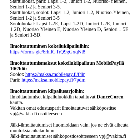
Starttiluokat, parit: Lapsi 1-2, Juniori 1-2, Nuoriso-Yleinen,
Seniori 1-2 ja Seniori 3-5.
Starttiluokat, soolot: Lapsi 1-2, Juniori 1-2, Nuoriso-Yleinen,
Seniori 1-2 ja Seniori 3-5
Soololuokat: Lapsi 1-2E, Lapsi 1-2D, Juniori 1-2E, Juniori
1-2D, Nuoriso-Yleinen E, Nuoriso-Yleinen D, Seniori 1-5E
ja Seniori 1-5D.
Ilmoittautuminen kokeilukilpailuihin:
https://forms.gle/6rhifGTrQ9gGxqNt8
Ilmoittautumismaksut kokeilukilpailuun MobilePayllä
10€/hlö:
Soolot:
https://maksa.mobilepay.fi/f4ir
Parit:
https://maksa.mobilepay.fi/7pdm
Ilmoittautuminen kilpailusarjoihin:
Ilmoittautumiset kilpailuluokkiin tapahtuvat
DanceCoren
kautta.
Vakitan omat edustusparit ilmoittautuvat sähköpostitse
vpj@vakita.fi osoitteeseen.
Jälki-ilmoittautumiset huomioidaan vain, jos ne eivät aiheuta
muutoksia aikatauluun.
Jälki-ilmoittautumiset sähköpostiosoitteeseen vpj@vakita.fi