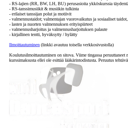
- RS-lajien (RR, BW, LH, BU) perusasioita ykköskurssia täydent
- RS-tanssimusiikit & musiikin tulkinta
- erilaiset tanssijan polut ja motiivit
- valmennustaidot; valmentajan vuorovaikutus ja sosiaaliset taidot
- lasten ja nuorten valmennuksen erityispiirteet
- valmennusharjoitus ja valmennusharjoituksen palaute
- kirjallinen tentti, hyväksytty / hylätty
Ilmoittautuminen
(linkki avautuu toisella verkkosivustolla)
Koulutusilmoittautuminen on sitova. Viime tingassa peruuttaneet 
kurssimaksusta ellei ole esittää lääkärintodistusta. Peruutus tehtä