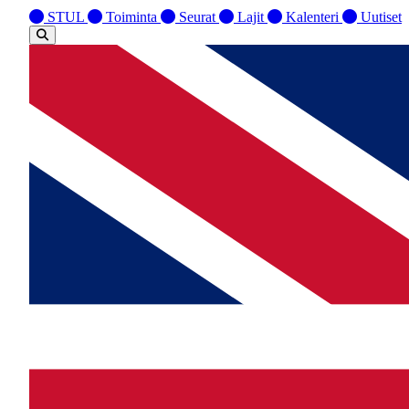
STUL
Toiminta
Seurat
Lajit
Kalenteri
Uutiset