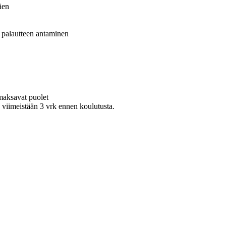
äen
, palautteen antaminen
maksavat puolet
vä viimeistään 3 vrk ennen koulutusta.