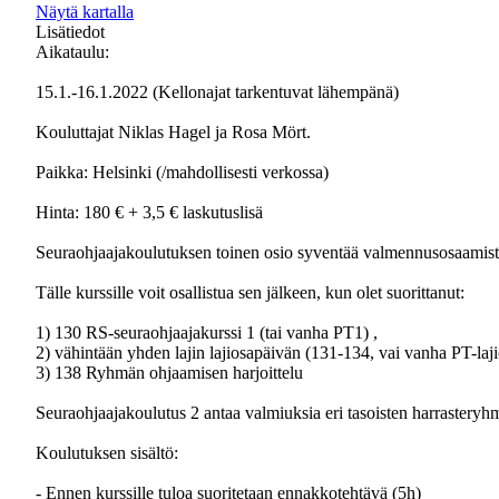
Näytä kartalla
Lisätiedot
Aikataulu:
15.1.-16.1.2022 (Kellonajat tarkentuvat lähempänä)
Kouluttajat Niklas Hagel ja Rosa Mört.
Paikka: Helsinki (/mahdollisesti verkossa)
Hinta: 180 € + 3,5 € laskutuslisä
Seuraohjaajakoulutuksen toinen osio syventää valmennusosaamist
Tälle kurssille voit osallistua sen jälkeen, kun olet suorittanut:
1) 130 RS-seuraohjaajakurssi 1 (tai vanha PT1) ,
2) vähintään yhden lajin lajiosapäivän (131-134, vai vanha PT-laji
3) 138 Ryhmän ohjaamisen harjoittelu
Seuraohjaajakoulutus 2 antaa valmiuksia eri tasoisten harrastery
Koulutuksen sisältö:
- Ennen kurssille tuloa suoritetaan ennakkotehtävä (5h)