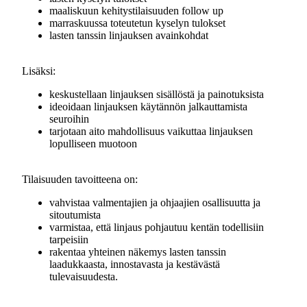
maaliskuun kehitystilaisuuden follow up
marraskuussa toteutetun kyselyn tulokset
lasten tanssin linjauksen avainkohdat
Lisäksi:
keskustellaan linjauksen sisällöstä ja painotuksista
ideoidaan linjauksen käytännön jalkauttamista
seuroihin
tarjotaan aito mahdollisuus vaikuttaa linjauksen
lopulliseen muotoon
Tilaisuuden tavoitteena on:
vahvistaa valmentajien ja ohjaajien osallisuutta ja
sitoutumista
varmistaa, että linjaus pohjautuu kentän todellisiin
tarpeisiin
rakentaa yhteinen näkemys lasten tanssin
laadukkaasta, innostavasta ja kestävästä
tulevaisuudesta.