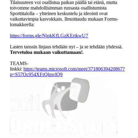
Tilaisuuteen voi osallistua paikan päällä tai etänä, mutta
toivomme mahdollisimman runsasta osallistumista
Sporttitalolla – yhteinen keskustelu ja ideointi ovat
vaikuttavimpia kasvokkain. Ilmoittaudu mukaan Forms-
lomakkeella:
https://forms.gle/NjpkKfLGzKErtkwU7
Lasten tanssin linjaus tehdään nyt – ja se tehdään yhdessä.
Tervetuloa mukaan vaikuttamaan!
.
TEAMS-
linkki:
https://teams.microsoft.com/meet/37180639420867?
p=S57Oc954XFrQlmvlQ9