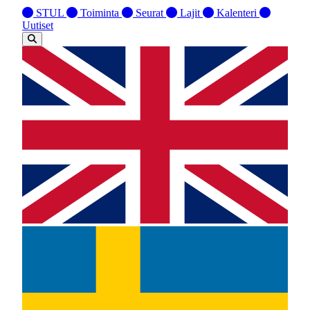
STUL
Toiminta
Seurat
Lajit
Kalenteri
Uutiset