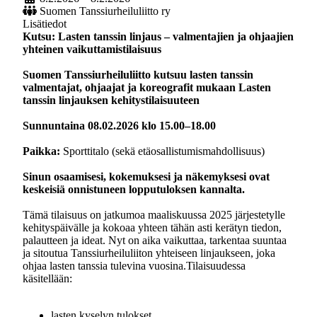
Suomen Tanssiurheiluliitto ry
Lisätiedot
Kutsu: Lasten tanssin linjaus – valmentajien ja ohjaajien
yhteinen vaikuttamistilaisuus
Suomen Tanssiurheiluliitto kutsuu lasten tanssin
valmentajat, ohjaajat ja koreografit mukaan Lasten
tanssin linjauksen kehitystilaisuuteen
Sunnuntaina 08.02.2026 klo 15.00–18.00
Paikka:
Sporttitalo (sekä etäosallistumismahdollisuus)
Sinun osaamisesi, kokemuksesi ja näkemyksesi ovat
keskeisiä onnistuneen lopputuloksen kannalta.
Tämä tilaisuus on jatkumoa maaliskuussa 2025 järjestetylle
kehityspäivälle ja kokoaa yhteen tähän asti kerätyn tiedon,
palautteen ja ideat. Nyt on aika vaikuttaa, tarkentaa suuntaa
ja sitoutua Tanssiurheiluliiton yhteiseen linjaukseen, joka
ohjaa lasten tanssia tulevina vuosina.Tilaisuudessa
käsitellään:
lasten kyselyn tulokset