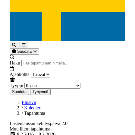
Suodata
Haku
Ajankohta
Tyyppi
Suodata
Tyhjennä
Etusivu
/
Kalenteri
/
Tapahtuma
Lastentanssin kehityspäivä 2.0
Muu liiton tapahtuma
8.2.2026
– 8.2.2026