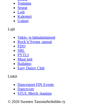
Toiminta
Seurat
Lajit
Kalenteri
Uutiset
Lajit
Vakio- ja latinalaistanssit
Rock’n’Swing -tanssit
FDO
SBL
PYTLI
Muut lajit
Bailatino
Easy Dance Club
Linkit
Dancesport FIN Events
Dancecore
STUL Merch -kauppa
© 2026 Suomen Tanssiurheiluliitto ry