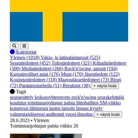
Kategoriat
Yleinen
(1018)
Vakio- ja latinalaistanssit
(525)
Seuratiedotteet
(452)
Tulostiedotteet
(321)
Kilpailutiedotteet
(300)
Mediatiedotteet
(266)
Rock'n'swing -tanssit
(194)
Kansainväliset asiat
(176)
Muut
(170)
Jäsentiedote
(122)
Koulutustiedotteet
(118)
Maajoukkuetiedotteet
(73)
Blogi
(72)
Paratanssiurheilu
(51)
Breaking
(38)
+ näytä lisää
Tagit
seuraesittely
kokousyhteenveto
rock'n'swing
seurakehittäjä
koulutus
toiminnanjohtajan palsta
liittohallitus
SM-viikko
kongressi
tähtiseura
lasten tanssin linjaus
kysely
valmentajalisenssi
auditointi
vuosi-ilmoitus
+ näytä lisää
28.6.2023
• Yleinen
Toiminnanjohtajan palsta viikko 26