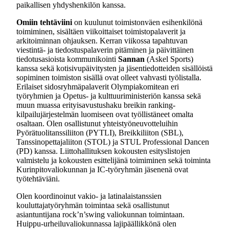
paikallisen yhdyshenkilön kanssa.
Omiin tehtäviini
on kuulunut toimistonväen esihenkilönä
toimiminen, sisältäen viikoittaiset toimistopalaverit ja
arkitoiminnan ohjauksen. Kerran viikossa tapahtuvan
viestintä- ja tiedostuspalaverin pitäminen ja päivittäinen
tiedotusasioista kommunikointi
Sannan
(Askel Sports)
kanssa sekä kotisivupäivitysten ja jäsentiedotteiden sisällöistä
sopiminen toimiston sisällä ovat olleet vahvasti työlistalla.
Erilaiset sidosryhmäpalaverit Olympiakomitean eri
työryhmien ja Opetus- ja kulttuuriministeriön kanssa sekä
muun muassa erityisavustushaku breikin ranking-
kilpailujärjestelmän luomiseen ovat työllistäneet omalta
osaltaan. Olen osallistunut yhteistyöneuvotteluihin
Pyörätuolitanssiliiton (PYTLI), Breikkiliiton (SBL),
Tanssinopettajaliiton (STOL) ja STUL Professional Dancen
(PD) kanssa. Liittohallituksen kokousten esityslistojen
valmistelu ja kokousten esittelijänä toimiminen sekä toiminta
Kurinpitovaliokunnan ja IC-työryhmän jäsenenä ovat
työtehtäviäni.
Olen koordinoinut vakio- ja latinalaistanssien
kouluttajatyöryhmän toimintaa sekä osallistunut
asiantuntijana rock’n’swing valiokunnan toimintaan.
Huippu-urheiluvaliokunnassa lajipäällikkönä olen