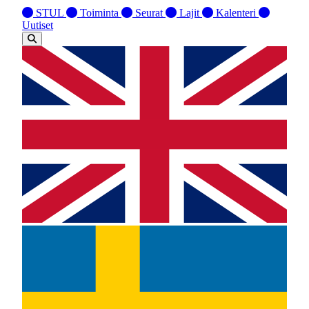
STUL
Toiminta
Seurat
Lajit
Kalenteri
Uutiset