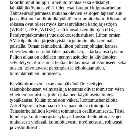
koordinoinut huippu-urheilutoimintaa sekä edistänyt
lajipäällikköyhteistyötä. Olen osallistunut Huippu-urheilun
Tähtiseuraohjelmassa mukana olevien seurojen tapaamisiin
ja osallistunut auditointikäytäntöjen suunnitteluun. Rikkanani
rokassa ovat olleet myös kansainvälisten kattojärjestöjen
(WRRC, DSE, WDSF) sekä kansallisten liittojen (OK,
Paralympiakomitea) vuosikokousedustukset. Liiton omien
SM-kilpailuiden järjestelyistä kirjoitinkin aikaisemmalla
palstalla. Oman esimieheni, liiton puheenjohtajan kanssa
yhteydenpito on ollut lähes päivittäistä, ja tärkeä osa työtäni.
Paljon aikaa on edelleen mennyt asioiden ja käytäntöjen
selvittelyyn, ihmisiin ja heidän tehtäviinsä tutustumiseen sekä
uusien, toivottavasti parempien ja tehokkaampien,
toimintamallien luomiseen.
Kevätkokouksen ja samana päivänä järjestettyjen
sääntökokousten valmistelu ja toteutus olivat toimiston väen
yhteinen ponnistus, joihin jokainen käytti useita tunteja
työaikaansa. Kiitän toimiston väkeä, luottamushenkilöitä,
Askel Sportsin Sannaa sekä vapaaehtoisia toimijoita
Tanssiurheiluliiton kevään toimintaan osallistumisesta. Tästä
lomille ja kohti energistä syksyä Tanssiurheiluliiton arvojen
mukaisesti yhdessä, kunnioittavasti, myönteisesti, rohkeasti
ja vastuullisesti.