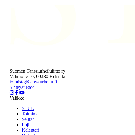
Suomen Tanssiurheiluliitto ry
Valimotie 10, 00380 Helsinki
toimisto@tanssiurheilu.fi
Yhteystiedot
Valikko
STUL
Toiminta
Seurat
Lajit
Kalenteri