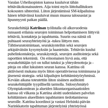
Varalan Urheiluopiston kanssa kuuluivat tähän
tehtäväkokonaisuuteen. Aija toimi myös liittohallituksen
kokousten sihteerinä. Liiton järjestämissä SM-kilpailuissa
hänen tehtäviinsä kuuluivat muun muassa talousasiat ja
lipunmyynti paikan päällä.
Seurakehittäjä
Katriinan
työlistalla oli alkuvuodesta
runsaasti erilaisia seurojen toiminnan helpottamiseen liittyviä
tehtäviä, kontakteja ja tapahtumia. Suurin osa näistä oli
puhtaasti seurayhteistyötä ja -tukea liittyen mm.
Tähtiseuratoimintaan, seurakäynteihin sekä seurojen
arkipäiväisiin kysymyksiin ja haasteisiin. Tehtäviin kuului
puhelinkontakteja, seurakäyntejä, seurojen auditointeja sekä
raporttien tekemistä. On erinomaisen hyvä asia, että
seurakehittäjän työ on tullut tutuksi ja yhteydenottoja ja -
pitoja on ollut lukuisten seuran kanssa. Katriina oli
aktiivisesti mukana myös liiton operatiivisessa toiminnassa ja
jäsenenä strategia- sekä kilpailujen kehittämistyöryhmissä.
Kevään aikana toteutettiin liiton sisäinen auditointi
seurakehittäjälle tyypillisellä tarmolla. Sidosryhmätyö
Olympiakomitean ja alueiden liikuntaorganisaatioiden
kanssa oli vilkasta ja Katriina aloitti uudenlaisen palvelun
kehittämisen alueellisten tapahtumien tiedottamisessa
seuroille. Katriina koordinoi ja vastasi Helsinki-päivän
Narinkkatorin tapahtuman järjestelyistä yhteistyössä