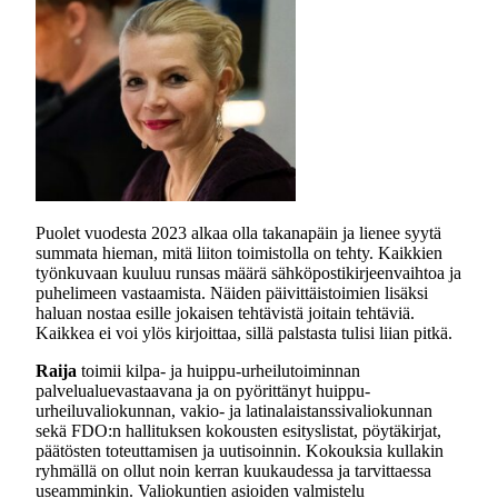
Puolet vuodesta 2023 alkaa olla takanapäin ja lienee syytä
summata hieman, mitä liiton toimistolla on tehty. Kaikkien
työnkuvaan kuuluu runsas määrä sähköpostikirjeenvaihtoa ja
puhelimeen vastaamista. Näiden päivittäistoimien lisäksi
haluan nostaa esille jokaisen tehtävistä joitain tehtäviä.
Kaikkea ei voi ylös kirjoittaa, sillä palstasta tulisi liian pitkä.
Raija
toimii kilpa- ja huippu-urheilutoiminnan
palvelualuevastaavana ja on pyörittänyt huippu-
urheiluvaliokunnan, vakio- ja latinalaistanssivaliokunnan
sekä FDO:n hallituksen kokousten esityslistat, pöytäkirjat,
päätösten toteuttamisen ja uutisoinnin. Kokouksia kullakin
ryhmällä on ollut noin kerran kuukaudessa ja tarvittaessa
useamminkin. Valiokuntien asioiden valmistelu