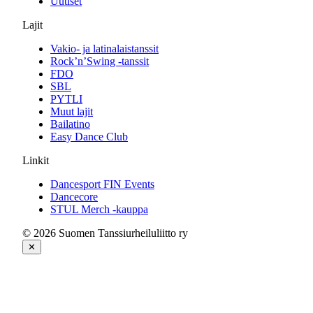
Uutiset
Lajit
Vakio- ja latinalaistanssit
Rock’n’Swing -tanssit
FDO
SBL
PYTLI
Muut lajit
Bailatino
Easy Dance Club
Linkit
Dancesport FIN Events
Dancecore
STUL Merch -kauppa
© 2026 Suomen Tanssiurheiluliitto ry
✕