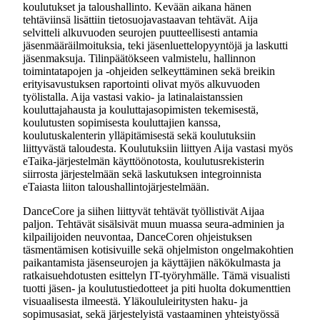
koulutukset ja taloushallinto. Kevään aikana hänen
tehtäviinsä lisättiin tietosuojavastaavan tehtävät. Aija
selvitteli alkuvuoden seurojen puutteellisesti antamia
jäsenmääräilmoituksia, teki jäsenluettelopyyntöjä ja laskutti
jäsenmaksuja. Tilinpäätökseen valmistelu, hallinnon
toimintatapojen ja -ohjeiden selkeyttäminen sekä breikin
erityisavustuksen raportointi olivat myös alkuvuoden
työlistalla. Aija vastasi vakio- ja latinalaistanssien
kouluttajahausta ja kouluttajasopimisten tekemisestä,
koulutusten sopimisesta kouluttajien kanssa,
koulutuskalenterin ylläpitämisestä sekä koulutuksiin
liittyvästä taloudesta. Koulutuksiin liittyen Aija vastasi myös
eTaika-järjestelmän käyttöönotosta, koulutusrekisterin
siirrosta järjestelmään sekä laskutuksen integroinnista
eTaiasta liiton taloushallintojärjestelmään.
DanceCore ja siihen liittyvät tehtävät työllistivät Aijaa
paljon. Tehtävät sisälsivät muun muassa seura-adminien ja
kilpailijoiden neuvontaa, DanceCoren ohjeistuksen
täsmentämisen kotisivuille sekä ohjelmiston ongelmakohtien
paikantamista jäsenseurojen ja käyttäjien näkökulmasta ja
ratkaisuehdotusten esittelyn IT-työryhmälle. Tämä visualisti
tuotti jäsen- ja koulutustiedotteet ja piti huolta dokumenttien
visuaalisesta ilmeestä. Yläkoululeiritysten haku- ja
sopimusasiat, sekä järjestelyistä vastaaminen yhteistyössä