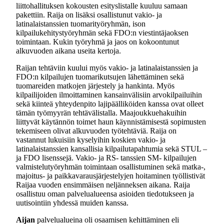
liittohallituksen kokousten esityslistalle kuuluu samaan
pakettiin. Raija on lisäksi osallistunut vakio- ja
latinalaistanssien tuomarityöryhmän, ison
kilpailukehitystyöryhmän sekä FDO:n viestintäjaoksen
toimintaan. Kukin työryhmä ja jaos on kokoontunut
alkuvuoden aikana useita kertoja.
Raijan tehtäviin kuului myös vakio- ja latinalaistanssien ja
FDO:n kilpailujen tuomarikutsujen lähettäminen sekä
tuomareiden matkojen järjestely ja hankinta. Myös
kilpailijoiden ilmoittaminen kansainvälisiin arvokilpailuihin
sekä kiinteä yhteydenpito lajipäälliköiden kanssa ovat olleet
tämän työmyyrän tehtävälistalla. Maajoukkuehakuihin
liittyvät käytännön toimet haun käynnistämisestä sopimusten
tekemiseen olivat alkuvuoden työtehtäviä. Raija on
vastannut lukuisiin kyselyihin koskien vakio- ja
latinalaistanssien kansallisia kilpailutapahtumia sekä STUL –
ja FDO lisenssejä. Vakio- ja RS- tanssien SM- kilpailujen
valmistelutyöryhmän toimintaan osallistuminen sekä matka-,
majoitus- ja paikkavarausjärjestelyjen hoitaminen työllistivät
Raijaa vuoden ensimmäisen neljänneksen aikana. Raija
osallistuu oman palvelualueensa asioiden tiedotukseen ja
uutisointiin yhdessä muiden kanssa.
Aijan
palvelualueina oli osaamisen kehittäminen eli