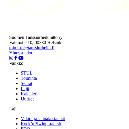
Suomen Tanssiurheiluliitto ry
Valimotie 10, 00380 Helsinki
toimisto@tanssiurheilu.fi
Yhteystiedot
Valikko
STUL
Toiminta
Seurat
Lajit
Kalenteri
Uutiset
Lajit
Vakio- ja latinalaistanssit
Rock’n’Swing -tanssit
FDO