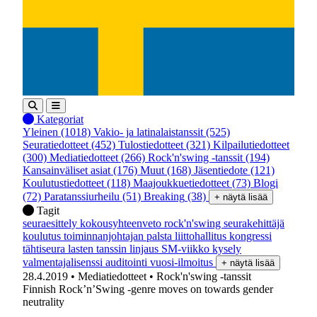
Kategoriat
Yleinen
(1018)
Vakio- ja latinalaistanssit
(525)
Seuratiedotteet
(452)
Tulostiedotteet
(321)
Kilpailutiedotteet
(300)
Mediatiedotteet
(266)
Rock'n'swing -tanssit
(194)
Kansainväliset asiat
(176)
Muut
(168)
Jäsentiedote
(121)
Koulutustiedotteet
(118)
Maajoukkuetiedotteet
(73)
Blogi
(72)
Paratanssiurheilu
(51)
Breaking
(38)
+ näytä lisää
Tagit
seuraesittely
kokousyhteenveto
rock'n'swing
seurakehittäjä
koulutus
toiminnanjohtajan palsta
liittohallitus
kongressi
tähtiseura
lasten tanssin linjaus
SM-viikko
kysely
valmentajalisenssi
auditointi
vuosi-ilmoitus
+ näytä lisää
28.4.2019
• Mediatiedotteet
• Rock'n'swing -tanssit
Finnish Rock’n’Swing -genre moves on towards gender
neutrality