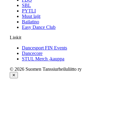
SBL
PYTLI
Muut lajit
Bailatino
Easy Dance Club
Linkit
Dancesport FIN Events
Dancecore
STUL Merch -kauppa
© 2026 Suomen Tanssiurheiluliitto ry
✕