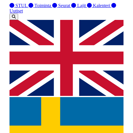
STUL
Toiminta
Seurat
Lajit
Kalenteri
Uutiset