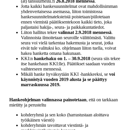
(ät) tanssiurheilu.fi
26.8.2018 mennessä
.
Jotta kaikki hankesuunnitelmat ovat mahdollisimman
yhdenvertaisessa asemassa, liiton toimistossa
hankesuunnitelmateksteistä poistetaan/piilotetaan
ennen viemistä päätöksentekoon kaikki tieto, joka
paljastaisi hakija-, seura- ja paikkakuntatiedot.
Liiton hallitus tekee
valinnat 2.9.2018 mennessä
.
Valinnoista ilmoitetaan seuroille välittömästi. Valittu
seura voi vielä tarkentaa hakemusta ja seurat, jotka
eivät tule valituksi ko. ohjelmaan liiton tuella, voivat
hakea hanketta omana hakunaan.
KKI:n
hankehaku on 1. – 30.9.2018
(seura siis tekee
itse hankehaun KKI:lle). Päätökset saadaan vuoden
vaihteeseen mennessä.
Mikäli hanke hyväksytään KKI -hankkeeksi, se
voi
käynnistyä vuoden 2019 alusta ja se päättyy
marraskuussa 2019.
Hankeohjelman valinnassa painotetaan
, että on tarkkaan
mietitty ja perusteltu
kohderyhmä ja sen koko (harrastustaan aloittava
työikäinen väestö)
kohderyhmän tavoittavat viestintä- ja