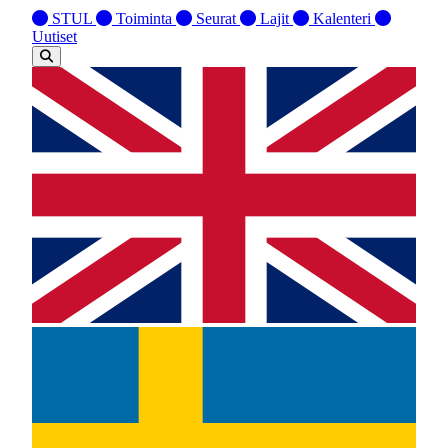
STUL
Toiminta
Seurat
Lajit
Kalenteri
Uutiset