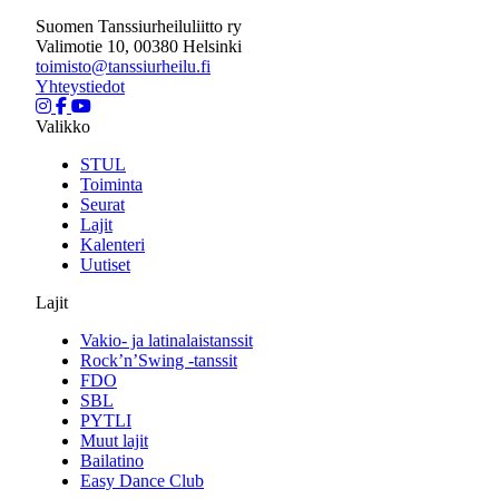
Suomen Tanssiurheiluliitto ry
Valimotie 10, 00380 Helsinki
toimisto@tanssiurheilu.fi
Yhteystiedot
Valikko
STUL
Toiminta
Seurat
Lajit
Kalenteri
Uutiset
Lajit
Vakio- ja latinalaistanssit
Rock’n’Swing -tanssit
FDO
SBL
PYTLI
Muut lajit
Bailatino
Easy Dance Club