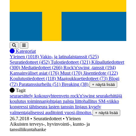
Kategoriat
Yleinen
(1018)
Vakio- ja latinalaistanssit
(525)
Seuratiedotteet
(452)
Tulostiedotteet
(321)
Kilpailutiedotteet
(300)
Mediatiedotteet
(266)
Rock'n'swing -tanssit
(194)
Kansainväliset asiat
(176)
Muut
(170)
Jäsentiedote
(122)
Koulutustiedotteet
(118)
Maajoukkuetiedotteet
(73)
Blogi
(72)
Paratanssiurheilu
(51)
Breaking
(38)
+ näytä lisää
Tagit
seuraesittely
kokousyhteenveto
rock'n'swing
seurakehittäjä
koulutus
toiminnanjohtajan palsta
liittohallitus
SM-viikko
kongressi
tähtiseura
lasten tanssin linjaus
kysely
valmentajalisenssi
auditointi
vuosi-ilmoitus
+ näytä lisää
26.7.2018
• Seuratiedotteet
• Yleinen
Aikuisten terveys-, hyvinvointi-, kunto- ja
tanssiliikuntahanke