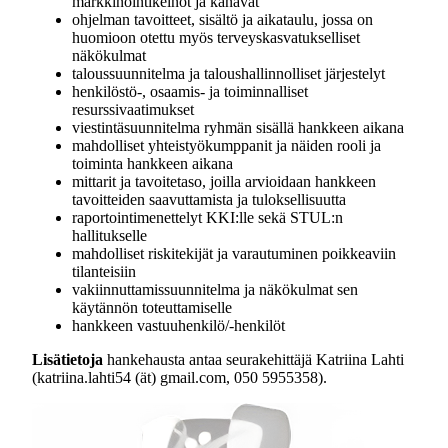
markkinointikeinot ja kanavat
ohjelman tavoitteet, sisältö ja aikataulu, jossa on
huomioon otettu myös terveyskasvatukselliset
näkökulmat
taloussuunnitelma ja taloushallinnolliset järjestelyt
henkilöstö-, osaamis- ja toiminnalliset
resurssivaatimukset
viestintäsuunnitelma ryhmän sisällä hankkeen aikana
mahdolliset yhteistyökumppanit ja näiden rooli ja
toiminta hankkeen aikana
mittarit ja tavoitetaso, joilla arvioidaan hankkeen
tavoitteiden saavuttamista ja tuloksellisuutta
raportointimenettelyt KKI:lle sekä STUL:n
hallitukselle
mahdolliset riskitekijät ja varautuminen poikkeaviin
tilanteisiin
vakiinnuttamissuunnitelma ja näkökulmat sen
käytännön toteuttamiselle
hankkeen vastuuhenkilö/-henkilöt
Lisätietoja
hankehausta antaa seurakehittäjä Katriina Lahti
(katriina.lahti54 (ät) gmail.com, 050 5955358).