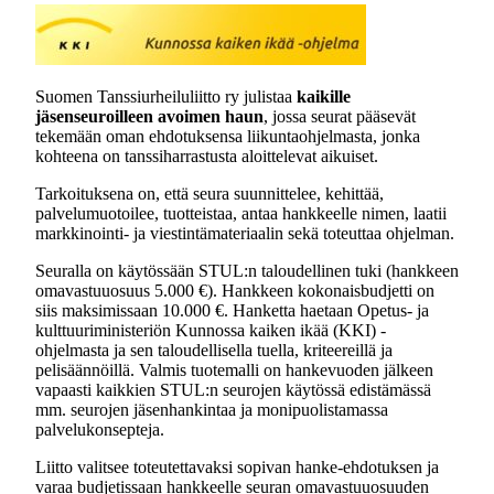
Suomen Tanssiurheiluliitto ry julistaa
kaikille
jäsenseuroilleen avoimen haun
, jossa seurat pääsevät
tekemään oman ehdotuksensa liikuntaohjelmasta, jonka
kohteena on tanssiharrastusta aloittelevat aikuiset.
Tarkoituksena on, että seura suunnittelee, kehittää,
palvelumuotoilee, tuotteistaa, antaa hankkeelle nimen, laatii
markkinointi- ja viestintämateriaalin sekä toteuttaa ohjelman.
Seuralla on käytössään STUL:n taloudellinen tuki (hankkeen
omavastuuosuus 5.000 €). Hankkeen kokonaisbudjetti on
siis maksimissaan 10.000 €. Hanketta haetaan Opetus- ja
kulttuuriministeriön Kunnossa kaiken ikää (KKI) -
ohjelmasta ja sen taloudellisella tuella, kriteereillä ja
pelisäännöillä. Valmis tuotemalli on hankevuoden jälkeen
vapaasti kaikkien STUL:n seurojen käytössä edistämässä
mm. seurojen jäsenhankintaa ja monipuolistamassa
palvelukonsepteja.
Liitto valitsee toteutettavaksi sopivan hanke-ehdotuksen ja
varaa budjetissaan hankkeelle seuran omavastuuosuuden