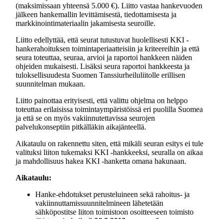
(maksimissaan yhteensä 5.000 €). Liitto vastaa hankevuoden
jälkeen hankemallin levittämisestä, tiedottamisesta ja
markkinointimateriaalin jakamisesta seuroille.
Liitto edellyttää, että seurat tutustuvat huolellisesti KKI -
hankerahoituksen toimintaperiaatteisiin ja kriteereihin ja että
seura toteuttaa, seuraa, arvioi ja raportoi hankkeen näiden
ohjeiden mukaisesti. Lisäksi seura raportoi hankkeesta ja
tuloksellisuudesta Suomen Tanssiurheiluliitolle erillisen
suunnitelman mukaan.
Liitto painottaa erityisesti, että valittu ohjelma on helppo
toteuttaa erilaisissa toimintaympäristöissä eri puolilla Suomea
ja että se on myös vakiinnutettavissa seurojen
palvelukonseptiin pitkälläkin aikajänteellä.
Aikataulu on rakennettu siten, että mikäli seuran esitys ei tule
valituksi liiton tukemaksi KKI -hankkeeksi, seuralla on aikaa
ja mahdollisuus hakea KKI -hanketta omana hakunaan.
Aikataulu:
Hanke-ehdotukset perusteluineen sekä rahoitus- ja
vakiinnuttamissuunnitelmineen lähetetään
sähköpostitse liiton toimistoon osoitteeseen toimisto