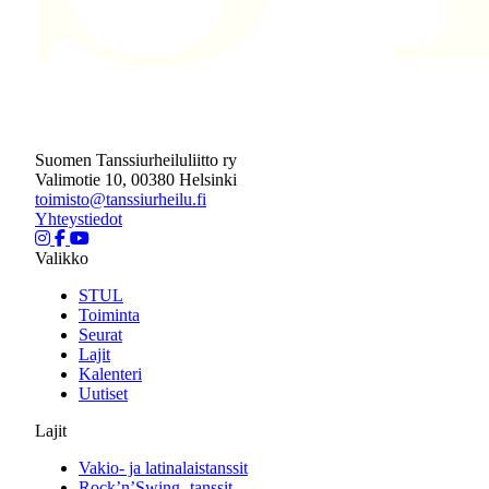
Suomen Tanssiurheiluliitto ry
Valimotie 10, 00380 Helsinki
toimisto@tanssiurheilu.fi
Yhteystiedot
Valikko
STUL
Toiminta
Seurat
Lajit
Kalenteri
Uutiset
Lajit
Vakio- ja latinalaistanssit
Rock’n’Swing -tanssit