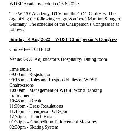
WDSF Academy tiedottaa 26.6.2022:
The WDSF Academy, DTV and the GOC GmbH will be
organizing the following congress at hotel Maritim, Stuttgart,
Germany. The schedule of the Chairperson’s Congress is as
follows:
Sunday 14 Aug 2022 – WDSF Chairperson’s Congress
Course Fee : CHF 100
Venue: GOC Adjudicator’s Hospitality/ Dining room
Time table :
09:00am -­ Registration
09:15am -­ Roles and Responsibilities of WDSF
Chairpersons ­
10:00am -­ Management of WDSF World Ranking
Tournaments­
10:45am – Break
11:00pm ­- Dress Regulations ­
11:45pm -­ Chairperson¹s Report
12:30pm – Lunch Break
01:30pm – Competition Enforcement ­Measures
02:30pm ­- Skating System