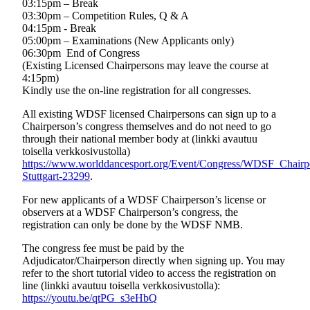
03:15pm – Break
03:30pm – Competition Rules, Q & A ­
04:15pm ­- Break
05:00pm – Examinations (New Applicants only)
06:30pm ­ End of Congress
(Existing Licensed Chairpersons may leave the course at
4:15pm)
Kindly use the on-line registration for all congresses.
All existing WDSF licensed Chairpersons can sign up to a
Chairperson’s congress themselves and do not need to go
through their national member body at (linkki avautuu
toisella verkkosivustolla)
https://www.worlddancesport.org/Event/Congress/WDSF_Chairp
Stuttgart-23299
.
For new applicants of a WDSF Chairperson’s license or
observers at a WDSF Chairperson’s congress, the
registration can only be done by the WDSF NMB.
The congress fee must be paid by the
Adjudicator/Chairperson directly when signing up. You may
refer to the short tutorial video to access the registration on
line (linkki avautuu toisella verkkosivustolla):
https://youtu.be/qtPG_s3eHbQ