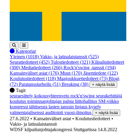
Kategoriat
Yleinen
(1018)
Vakio- ja latinalaistanssit
(525)
Seuratiedotteet
(452)
Tulostiedotteet
(321)
Kilpailutiedotteet
(300)
Mediatiedotteet
(266)
Rock'n'swing -tanssit
(194)
Kansainväliset asiat
(176)
Muut
(170)
Jäsentiedote
(122)
Koulutustiedotteet
(118)
Maajoukkuetiedotteet
(73)
Blogi
(72)
Paratanssiurheilu
(51)
Breaking
(38)
+ näytä lisää
Tagit
seuraesittely
kokousyhteenveto
rock'n'swing
seurakehittäjä
koulutus
toiminnanjohtajan palsta
liittohallitus
SM-viikko
kongressi
tähtiseura
lasten tanssin linjaus
kysely
valmentajalisenssi
auditointi
vuosi-ilmoitus
+ näytä lisää
27.6.2022
• Kansainväliset asiat
• Koulutustiedotteet
•
Vakio- ja latinalaistanssit
WDSF kilpailunjohtajakongressi Stuttgartissa 14.8.2022