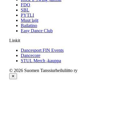
FDO
SBL
PYTLI
Muut lajit
Bailatino
Easy Dance Club
Linkit
Dancesport FIN Events
Dancecore
STUL Merch -kauppa
© 2026 Suomen Tanssiurheiluliitto ry
✕