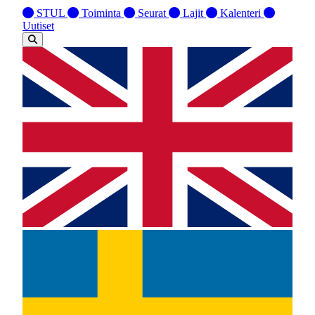
STUL
Toiminta
Seurat
Lajit
Kalenteri
Uutiset