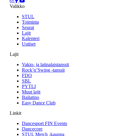
Valikko
STUL
Toiminta
Seurat
Lajit
Kalenteri
Uutiset
Lajit
Vakio- ja latinalaistanssit
Rock’n’Swing -tanssit
FDO
SBL
PYTLI
Muut lajit
Bailatino
Easy Dance Club
Linkit
Dancesport FIN Events
Dancecore
STUL Merch -kauppa