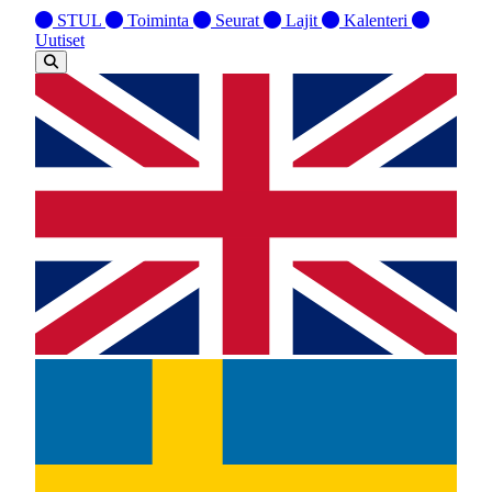
STUL
Toiminta
Seurat
Lajit
Kalenteri
Uutiset