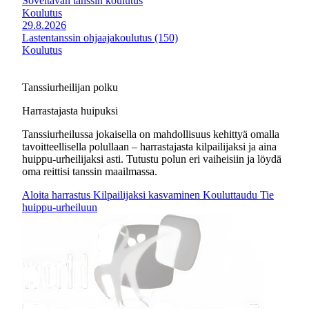
Soveltavan tanssin koulutus
Koulutus
29.8.2026
Lastentanssin ohjaajakoulutus (150)
Koulutus
Tanssiurheilijan polku
Harrastajasta huipuksi
Tanssiurheilussa jokaisella on mahdollisuus kehittyä omalla
tavoitteellisella polullaan – harrastajasta kilpailijaksi ja aina
huippu-urheilijaksi asti. Tutustu polun eri vaiheisiin ja löydä
oma reittisi tanssin maailmassa.
Aloita harrastus
Kilpailijaksi kasvaminen
Kouluttaudu
Tie
huippu-urheiluun