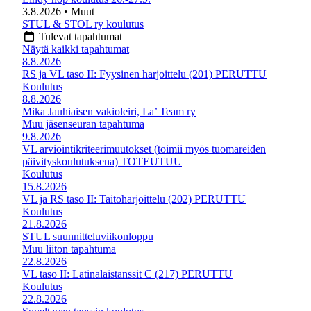
3.8.2026
• Muut
STUL & STOL ry koulutus
Tulevat tapahtumat
Näytä kaikki tapahtumat
8.8.2026
RS ja VL taso II: Fyysinen harjoittelu (201) PERUTTU
Koulutus
8.8.2026
Mika Jauhiaisen vakioleiri, La’ Team ry
Muu jäsenseuran tapahtuma
9.8.2026
VL arviointikriteerimuutokset (toimii myös tuomareiden
päivityskoulutuksena) TOTEUTUU
Koulutus
15.8.2026
VL ja RS taso II: Taitoharjoittelu (202) PERUTTU
Koulutus
21.8.2026
STUL suunnitteluviikonloppu
Muu liiton tapahtuma
22.8.2026
VL taso II: Latinalaistanssit C (217) PERUTTU
Koulutus
22.8.2026