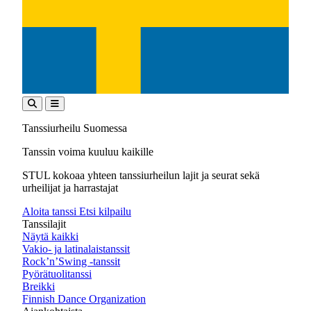
Tanssiurheilu Suomessa
Tanssin voima kuuluu kaikille
STUL kokoaa yhteen tanssiurheilun lajit ja seurat sekä
urheilijat ja harrastajat
Aloita tanssi
Etsi kilpailu
Tanssilajit
Näytä kaikki
Vakio- ja latinalaistanssit
Rock’n’Swing -tanssit
Pyörätuolitanssi
Breikki
Finnish Dance Organization