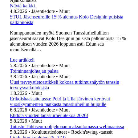
Ajankohtaista
Näytä kaikki
4.8.2026
• Jäsentiedote
• Muut
STUL Jäsenseuroille 15 % alennus Kolo Designin puisista
palkinnoista
Kumppanuuden myötä Suomen Tanssiurheiluliiton
jäsenseurat saavat Kolo Designin puisista palkinnoista 15 %
alennuksen vuoden 2026 loppuun asti. Edun saa
mainitsemalla…
Lue artikkeli
5.8.2026
• Jäsentiedote
• Muut
Toiminnanjohtajan palsta
3.8.2026
• Jäsentiedote
• Muut
Uusi terveystietoartikkeli kokoaa tutkimusnäytön tanssin
terveysvaikutuksista
1.8.2026
• Muut
Erikoishaastattelussa: Petri ja Ulla Järvinen kertovat
vuosikymmenten matkasta tanssiurheilun huipulle
6.8.2026
• Jäsentiedote
• Muut
Ehdota vuoden tanssiurheilutekoa 2026!
5.8.2026
• Muut
Tutustu Tähtiseura-ohjelmaan maksuttomassa webinaarissa
5.8.2026
• Koulutustiedotteet
• Rock'n'swing -tanssit
Lindy hop koulutus 26.-27.9.