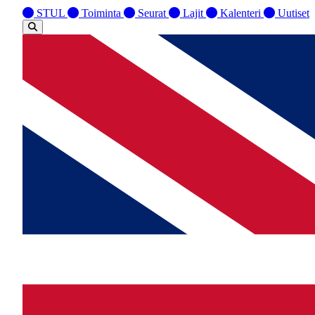
STUL
Toiminta
Seurat
Lajit
Kalenteri
Uutiset