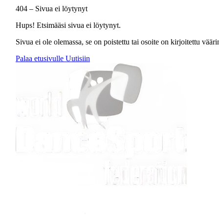
404 – Sivua ei löytynyt
Hups! Etsimääsi sivua ei löytynyt.
Sivua ei ole olemassa, se on poistettu tai osoite on kirjoitettu väärin
Palaa etusivulle
Uutisiin