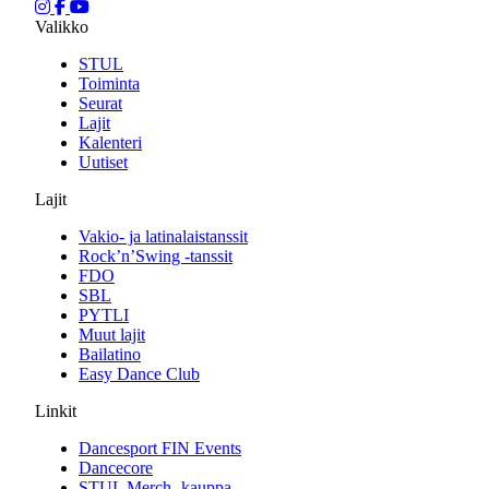
Valikko
STUL
Toiminta
Seurat
Lajit
Kalenteri
Uutiset
Lajit
Vakio- ja latinalaistanssit
Rock’n’Swing -tanssit
FDO
SBL
PYTLI
Muut lajit
Bailatino
Easy Dance Club
Linkit
Dancesport FIN Events
Dancecore
STUL Merch -kauppa