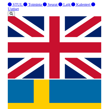
STUL
Toiminta
Seurat
Lajit
Kalenteri
Uutiset