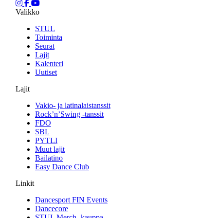
Valikko
STUL
Toiminta
Seurat
Lajit
Kalenteri
Uutiset
Lajit
Vakio- ja latinalaistanssit
Rock’n’Swing -tanssit
FDO
SBL
PYTLI
Muut lajit
Bailatino
Easy Dance Club
Linkit
Dancesport FIN Events
Dancecore
STUL Merch -kauppa