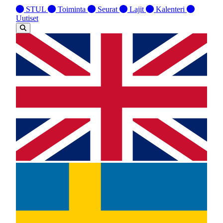
STUL
Toiminta
Seurat
Lajit
Kalenteri
Uutiset