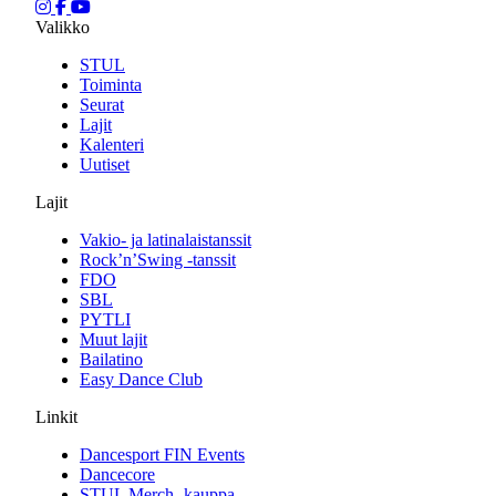
Valikko
STUL
Toiminta
Seurat
Lajit
Kalenteri
Uutiset
Lajit
Vakio- ja latinalaistanssit
Rock’n’Swing -tanssit
FDO
SBL
PYTLI
Muut lajit
Bailatino
Easy Dance Club
Linkit
Dancesport FIN Events
Dancecore
STUL Merch -kauppa