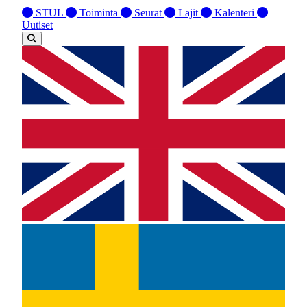
STUL
Toiminta
Seurat
Lajit
Kalenteri
Uutiset