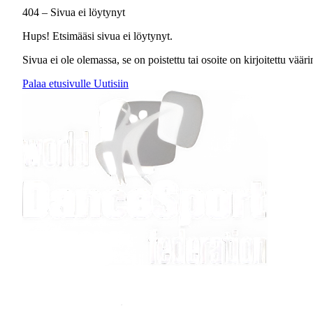
404 – Sivua ei löytynyt
Hups! Etsimääsi sivua ei löytynyt.
Sivua ei ole olemassa, se on poistettu tai osoite on kirjoitettu väärin
Palaa etusivulle
Uutisiin