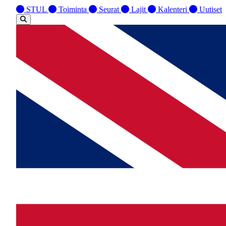
STUL
Toiminta
Seurat
Lajit
Kalenteri
Uutiset