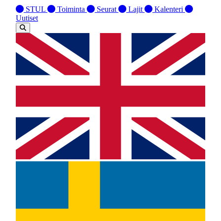
STUL
Toiminta
Seurat
Lajit
Kalenteri
Uutiset