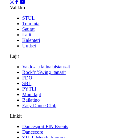
Valikko
STUL
Toiminta
Seurat
Lajit
Kalenteri
Uutiset
Lajit
Vakio- ja latinalaistanssit
Rock’n’Swing -tanssit
FDO
SBL
PYTLI
Muut lajit
Bailatino
Easy Dance Club
Linkit
Dancesport FIN Events
Dancecore
STUL Merch -kauppa