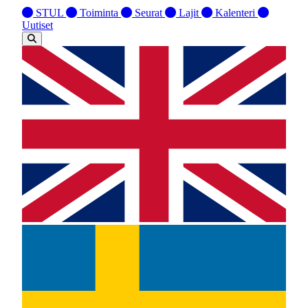
STUL
Toiminta
Seurat
Lajit
Kalenteri
Uutiset