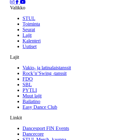
Valikko
STUL
Toiminta
Seurat
Lajit
Kalenteri
Uutiset
Lajit
Vakio- ja latinalaistanssit
Rock’n’Swing -tanssit
FDO
SBL
PYTLI
Muut lajit
Bailatino
Easy Dance Club
Linkit
Dancesport FIN Events
Dancecore
STUL Merch -kauppa