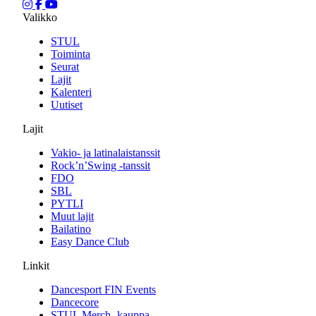
Valikko
STUL
Toiminta
Seurat
Lajit
Kalenteri
Uutiset
Lajit
Vakio- ja latinalaistanssit
Rock’n’Swing -tanssit
FDO
SBL
PYTLI
Muut lajit
Bailatino
Easy Dance Club
Linkit
Dancesport FIN Events
Dancecore
STUL Merch -kauppa