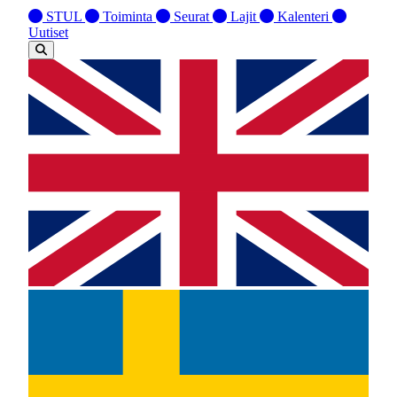
STUL
Toiminta
Seurat
Lajit
Kalenteri
Uutiset