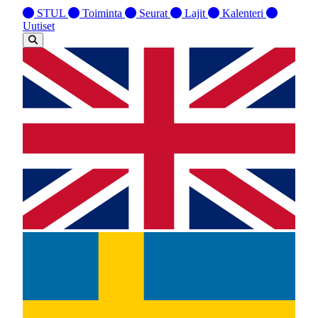
STUL
Toiminta
Seurat
Lajit
Kalenteri
Uutiset