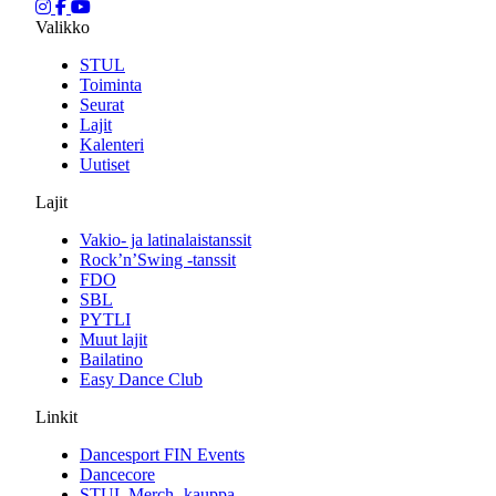
Valikko
STUL
Toiminta
Seurat
Lajit
Kalenteri
Uutiset
Lajit
Vakio- ja latinalaistanssit
Rock’n’Swing -tanssit
FDO
SBL
PYTLI
Muut lajit
Bailatino
Easy Dance Club
Linkit
Dancesport FIN Events
Dancecore
STUL Merch -kauppa