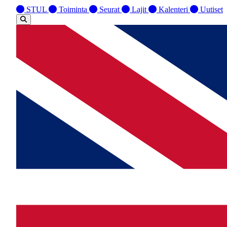
STUL
Toiminta
Seurat
Lajit
Kalenteri
Uutiset