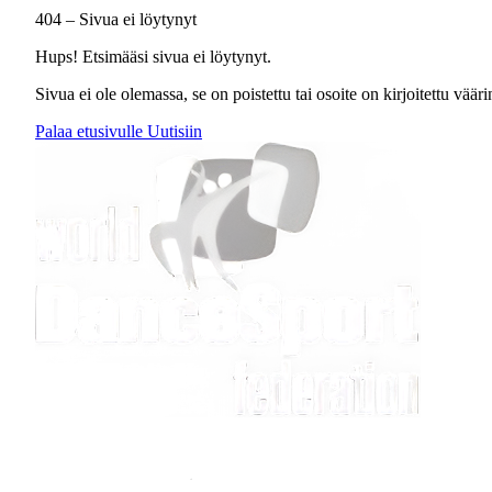
404 – Sivua ei löytynyt
Hups! Etsimääsi sivua ei löytynyt.
Sivua ei ole olemassa, se on poistettu tai osoite on kirjoitettu väärin
Palaa etusivulle
Uutisiin