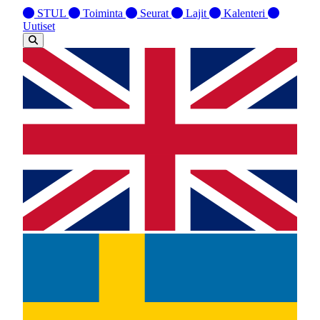
STUL
Toiminta
Seurat
Lajit
Kalenteri
Uutiset