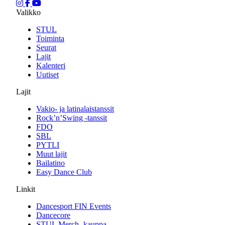
Valikko
STUL
Toiminta
Seurat
Lajit
Kalenteri
Uutiset
Lajit
Vakio- ja latinalaistanssit
Rock’n’Swing -tanssit
FDO
SBL
PYTLI
Muut lajit
Bailatino
Easy Dance Club
Linkit
Dancesport FIN Events
Dancecore
STUL Merch -kauppa