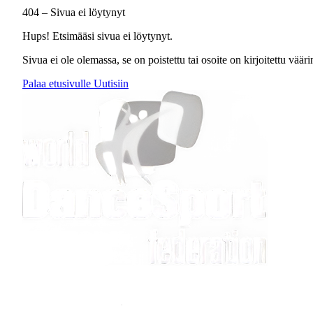
404 – Sivua ei löytynyt
Hups! Etsimääsi sivua ei löytynyt.
Sivua ei ole olemassa, se on poistettu tai osoite on kirjoitettu väärin
Palaa etusivulle
Uutisiin