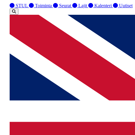
STUL
Toiminta
Seurat
Lajit
Kalenteri
Uutiset