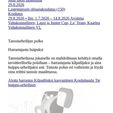
Muu liiton tapahtuma
29.8.2026
Lastentanssin ohjaajakoulutus (150)
Koulutus
29.8.2026
• Ilm. 1.7.2026 – 14.8.2026
Avoinna
Valtakunnallinen, Lapsi ja Junior Cup, La’ Team, Kaarina
Valtakunnallinen
VL
Tanssiurheilijan polku
Harrastajasta huipuksi
Tanssiurheilussa jokaisella on mahdollisuus kehittyä omalla
tavoitteellisella polullaan – harrastajasta kilpailijaksi ja aina
huippu-urheilijaksi asti. Tutustu polun eri vaiheisiin ja löydä
oma reittisi tanssin maailmassa.
Aloita harrastus
Kilpailijaksi kasvaminen
Kouluttaudu
Tie
huippu-urheiluun