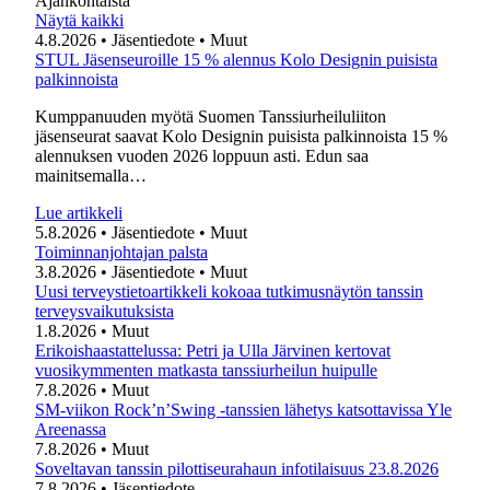
Ajankohtaista
Näytä kaikki
4.8.2026
• Jäsentiedote
• Muut
STUL Jäsenseuroille 15 % alennus Kolo Designin puisista
palkinnoista
Kumppanuuden myötä Suomen Tanssiurheiluliiton
jäsenseurat saavat Kolo Designin puisista palkinnoista 15 %
alennuksen vuoden 2026 loppuun asti. Edun saa
mainitsemalla…
Lue artikkeli
5.8.2026
• Jäsentiedote
• Muut
Toiminnanjohtajan palsta
3.8.2026
• Jäsentiedote
• Muut
Uusi terveystietoartikkeli kokoaa tutkimusnäytön tanssin
terveysvaikutuksista
1.8.2026
• Muut
Erikoishaastattelussa: Petri ja Ulla Järvinen kertovat
vuosikymmenten matkasta tanssiurheilun huipulle
7.8.2026
• Muut
SM-viikon Rock’n’Swing -tanssien lähetys katsottavissa Yle
Areenassa
7.8.2026
• Muut
Soveltavan tanssin pilottiseurahaun infotilaisuus 23.8.2026
7.8.2026
• Jäsentiedote