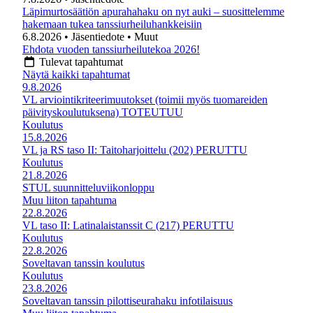
Läpimurtosäätiön apurahahaku on nyt auki – suosittelemme
hakemaan tukea tanssiurheiluhankkeisiin
6.8.2026
• Jäsentiedote
• Muut
Ehdota vuoden tanssiurheilutekoa 2026!
Tulevat tapahtumat
Näytä kaikki tapahtumat
9.8.2026
VL arviointikriteerimuutokset (toimii myös tuomareiden
päivityskoulutuksena) TOTEUTUU
Koulutus
15.8.2026
VL ja RS taso II: Taitoharjoittelu (202) PERUTTU
Koulutus
21.8.2026
STUL suunnitteluviikonloppu
Muu liiton tapahtuma
22.8.2026
VL taso II: Latinalaistanssit C (217) PERUTTU
Koulutus
22.8.2026
Soveltavan tanssin koulutus
Koulutus
23.8.2026
Soveltavan tanssin pilottiseurahaku infotilaisuus