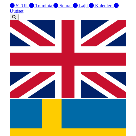
STUL
Toiminta
Seurat
Lajit
Kalenteri
Uutiset