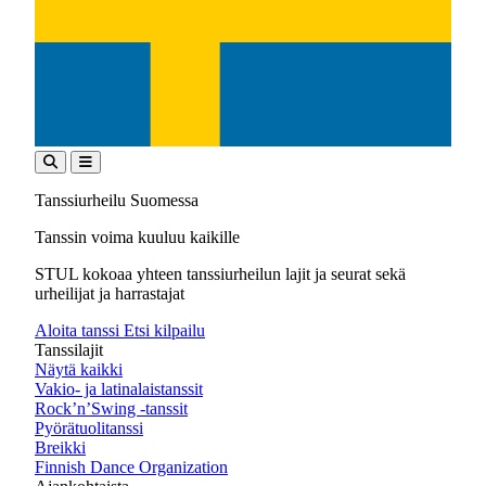
Tanssiurheilu Suomessa
Tanssin voima kuuluu kaikille
STUL kokoaa yhteen tanssiurheilun lajit ja seurat sekä
urheilijat ja harrastajat
Aloita tanssi
Etsi kilpailu
Tanssilajit
Näytä kaikki
Vakio- ja latinalaistanssit
Rock’n’Swing -tanssit
Pyörätuolitanssi
Breikki
Finnish Dance Organization