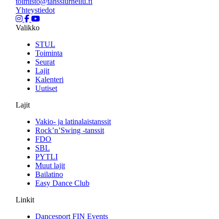
toimisto@tanssiurheilu.fi
Yhteystiedot
Valikko
STUL
Toiminta
Seurat
Lajit
Kalenteri
Uutiset
Lajit
Vakio- ja latinalaistanssit
Rock’n’Swing -tanssit
FDO
SBL
PYTLI
Muut lajit
Bailatino
Easy Dance Club
Linkit
Dancesport FIN Events